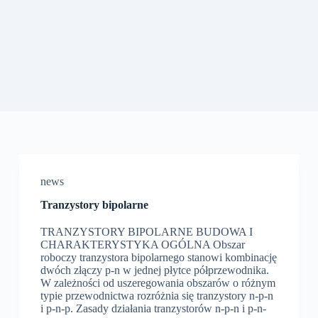
news
Tranzystory bipolarne
TRANZYSTORY BIPOLARNE BUDOWA I
CHARAKTERYSTYKA OGÓLNA Obszar
roboczy tranzystora bipolarnego stanowi kombinację
dwóch złączy p-n w jednej płytce półprzewodnika.
W zależności od uszeregowania obszarów o róż­nym
typie przewodnictwa rozróżnia się tranzystory n-p-n
i p-n-p. Zasady działania tranzystorów n-p-n i p-n-