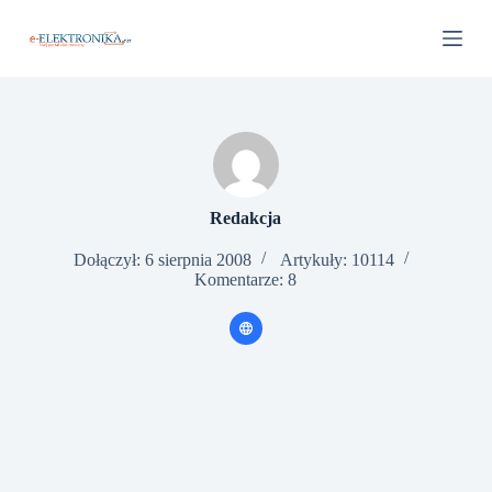
P
r
z
e
j
d
ź
d
o
t
r
Redakcja
e
ś
Dołączył: 6 sierpnia 2008
Artykuły: 10114
c
Komentarze: 8
i