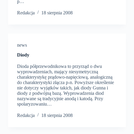
p…
Redakcja
18 sierpnia 2008
news
Diody
Dioda półprzewodnikowa to przyrząd o dwu
wyprowadzeniach, mający niesy­metryczną
charakterystykę prądowo-napięciową, analogiczną
do charakterystyki złącza p-n. Powyższe określenie
nie dotyczy wyjątków takich, jak diody Gunna i
diody z podwójną bazą. Wyprowadzenia diod
nazywane są tradycyjnie anodą i katodą. Przy
spolary­zowaniu…
Redakcja
18 sierpnia 2008