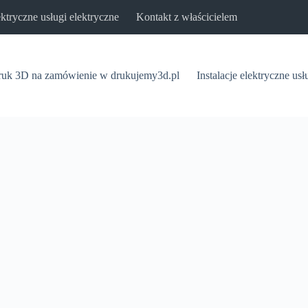
lektryczne usługi elektryczne
Kontakt z właścicielem
uk 3D na zamówienie w drukujemy3d.pl
Instalacje elektryczne usł