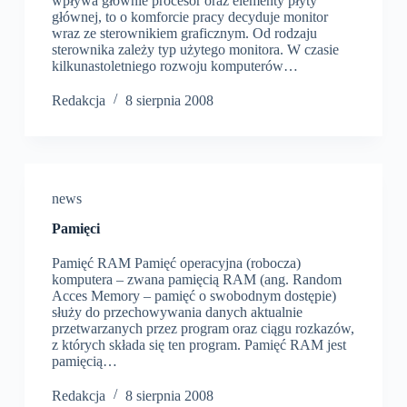
wpływa głównie procesor oraz elementy płyty
głównej, to o komforcie pracy decyduje monitor
wraz ze sterownikiem graficznym. Od rodzaju
sterownika zależy typ użytego monitora. W czasie
kilkunastoletniego rozwoju komputerów…
Redakcja
8 sierpnia 2008
news
Pamięci
Pamięć RAM Pamięć operacyjna (robocza)
komputera – zwana pamięcią RAM (ang. Random
Acces Memory – pamięć o swobodnym dostępie)
służy do przechowywania danych aktualnie
przetwarzanych przez program oraz ciągu rozkazów,
z których składa się ten program. Pamięć RAM jest
pamięcią…
Redakcja
8 sierpnia 2008