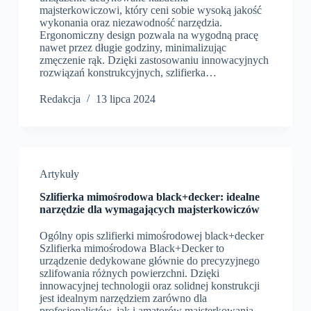
majsterkowiczowi, który ceni sobie wysoką jakość
wykonania oraz niezawodność narzędzia.
Ergonomiczny design pozwala na wygodną pracę
nawet przez długie godziny, minimalizując
zmęczenie rąk. Dzięki zastosowaniu innowacyjnych
rozwiązań konstrukcyjnych, szlifierka…
Redakcja
13 lipca 2024
Artykuły
Szlifierka mimośrodowa black+decker: idealne
narzędzie dla wymagających majsterkowiczów
Ogólny opis szlifierki mimośrodowej black+decker
Szlifierka mimośrodowa Black+Decker to
urządzenie dedykowane głównie do precyzyjnego
szlifowania różnych powierzchni. Dzięki
innowacyjnej technologii oraz solidnej konstrukcji
jest idealnym narzędziem zarówno dla
profesjonalistów, jak i amatorów majsterkowania.