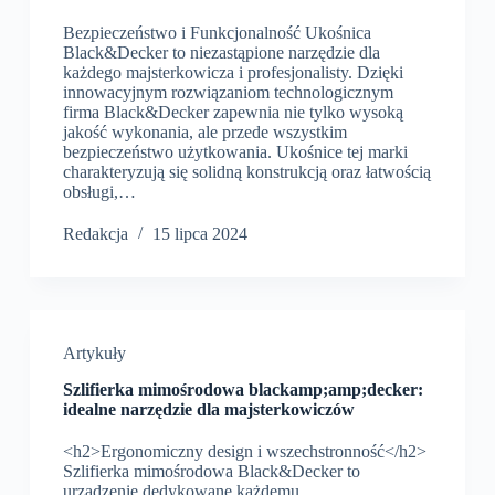
Bezpieczeństwo i Funkcjonalność Ukośnica
Black&Decker to niezastąpione narzędzie dla
każdego majsterkowicza i profesjonalisty. Dzięki
innowacyjnym rozwiązaniom technologicznym
firma Black&Decker zapewnia nie tylko wysoką
jakość wykonania, ale przede wszystkim
bezpieczeństwo użytkowania. Ukośnice tej marki
charakteryzują się solidną konstrukcją oraz łatwością
obsługi,…
Redakcja
15 lipca 2024
Artykuły
Szlifierka mimośrodowa blackamp;amp;decker:
idealne narzędzie dla majsterkowiczów
<h2>Ergonomiczny design i wszechstronność</h2>
Szlifierka mimośrodowa Black&Decker to
urządzenie dedykowane każdemu