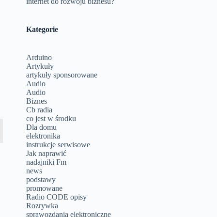
internet do rozwoju biznesu?
Kategorie
Arduino
Artykuły
artykuły sponsorowane
Audio
Audio
Biznes
Cb radia
co jest w środku
Dla domu
elektronika
instrukcje serwisowe
Jak naprawić
nadajniki Fm
news
podstawy
promowane
Radio CODE opisy
Rozrywka
sprawozdania elektroniczne