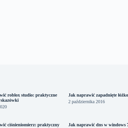
wić roblox studio: praktyczne
Jak naprawić zapadnięte łóżk
wskazówki
2 października 2016
2020
wić ciśnieniomierz: praktyczny
Jak naprawić dns w windows 