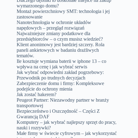
Dlaczego dębniki to doskonałe miejsce na zakup
wymarzonego domu?
Montaż powierzchniowy SMT: technologia i jej
zastosowanie
Nanotechnologia w ochronie układów
napędowych – przegląd rozwiązań
Najważniejsze zmiany podatkowe dla
przedsiębiorców – o czym musisz wiedzieć?
Klient anonimowy jest bardziej szczery. Rola
paneli ankietowych w badaniu drażliwych
tematów.
Ile kosztuje wymiana baterii w iphone 13 – co
wpływa na cenę i jak wybrać serwis
Jak wybrać odpowiedni zakład pogrzebowy:
Przewodnik po trudnych decyzjach
Zabezpieczenie domu i firmy: Kompleksowe
podejście do ochrony mienia
Jak zostać hakerem?
Peugeot Partner: Niezawodny partner w branży
transportowej
Bezpieczeństwo i Oszczędność – Części Z
Gwarancją DAF
Komputery – jak wybrać najlepszy sprzęt do pracy,
nauki i rozrywki?
Małe firmy w świecie cyfrowym – jak wykorzystać