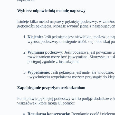
Wybierz odpowiednią metodę naprawy
Istnieje kilka metod naprawy pękniętej podeszwy, w zależno
głębokości pęknięcia. Możesz wybrać jedną z następującyc
Klejenie:
Jeśli pęknięcie jest niewielkie, możesz je 
wysusz podeszwę, a następnie nałóż klej i dociskaj p
Wymiana podeszwy:
Jeśli podeszwa jest poważnie 
rozwiązaniem może być jej wymiana. Skorzystaj z u
postępuj zgodnie z instrukcjami.
Wypełnienie:
Jeśli pęknięcie jest małe, ale widoczn
i wyschnięciu wypełniacza możesz przystąpić do klej
Zapobieganie przyszłym uszkodzeniom
Po naprawie pękniętej podeszwy warto podjąć dodatkowe ś
wskazówek, które mogą Ci pomóc:
Regularna konserwacja:
Regularnie czyść i pielęgnu