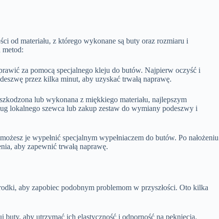
ści od materiału, z którego wykonane są buty oraz rozmiaru i
h metod:
naprawić za pomocą specjalnego kleju do butów. Najpierw oczyść i
odeszwę przez kilka minut, aby uzyskać trwałą naprawę.
uszkodzona lub wykonana z miękkiego materiału, najlepszym
sług lokalnego szewca lub zakup zestaw do wymiany podeszwy i
e, możesz je wypełnić specjalnym wypełniaczem do butów. Po nałożeniu
enia, aby zapewnić trwałą naprawę.
rodki, aby zapobiec podobnym problemom w przyszłości. Oto kilka
j buty, aby utrzymać ich elastyczność i odporność na pęknięcia.