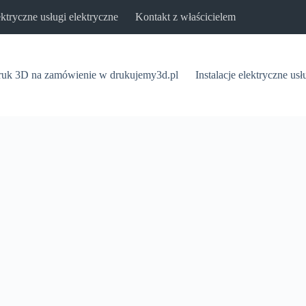
lektryczne usługi elektryczne
Kontakt z właścicielem
uk 3D na zamówienie w drukujemy3d.pl
Instalacje elektryczne usł