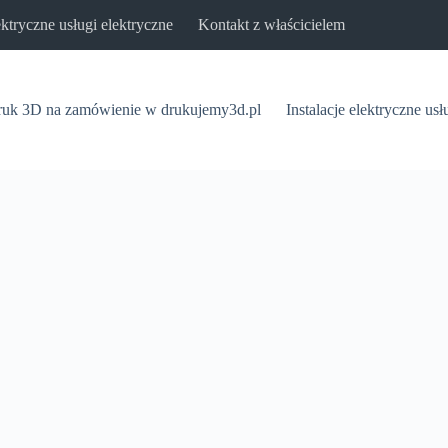
lektryczne usługi elektryczne
Kontakt z właścicielem
uk 3D na zamówienie w drukujemy3d.pl
Instalacje elektryczne usł