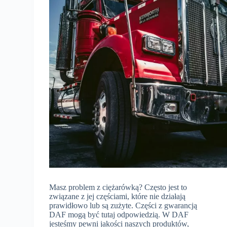
Masz problem z ciężarówką? Często jest to
związane z jej częściami, które nie działają
prawidłowo lub są zużyte. Części z gwarancją
DAF mogą być tutaj odpowiedzią. W DAF
jesteśmy pewni jakości naszych produktów,