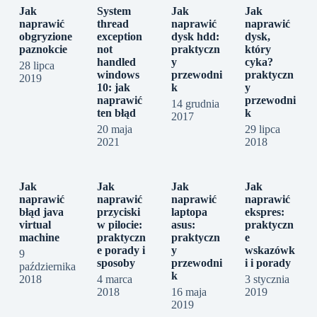
Jak
System
Jak
Jak
naprawić
thread
naprawić
naprawić
obgryzione
exception
dysk hdd:
dysk,
paznokcie
not
praktyczn
który
handled
y
cyka?
28 lipca
windows
przewodni
praktyczn
2019
10: jak
k
y
naprawić
przewodni
14 grudnia
ten błąd
k
2017
20 maja
29 lipca
2021
2018
Jak
Jak
Jak
Jak
naprawić
naprawić
naprawić
naprawić
błąd java
przyciski
laptopa
ekspres:
virtual
w pilocie:
asus:
praktyczn
machine
praktyczn
praktyczn
e
e porady i
y
wskazówk
9
sposoby
przewodni
i i porady
października
k
2018
4 marca
3 stycznia
2018
16 maja
2019
2019