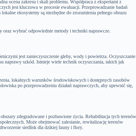
na ocena zakresu i skali problemu. Współpraca z ekspertami z
niczych jest kluczowa w procesie ewaluacji. Przeprowadzanie badań
a lokalne ekosystemy są niezbędne do zrozumienia pełnego obrazu
wy oraz wybrać odpowiednie metody i techniki naprawcze.
iczymi jest zanieczyszczenie gleby, wody i powietrza. Oczyszczanie
 naprawy szkód. Istnieje wiele technik oczyszczania, takich jak
czenia, lokalnych warunków środowiskowych i dostępnych zasobów
odowiska po przeprowadzeniu działań naprawczych, aby upewnić się,
ą obszary zdegradowane i pozbawione życia. Rehabilitacja tych terenó
i społecznych. Może obejmować zalesianie, rewitalizację terenów
orzenie siedlisk dla dzikiej fauny i flory.