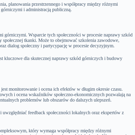
nia, planowania przestrzennego i współpracy między różnymi
górniczymi i administracją publiczną.
dami górniczymi. Wsparcie tych społeczności w procesie naprawy szkód
wy społecznej tkanki. Może to obejmować szkolenia zawodowe,
oraz dialog społeczny i partycypację w procesie decyzyjnym.
est kluczowe dla skutecznej naprawy szkód górniczych i budowy
jest monitorowanie i ocena ich efektów w długim okresie czasu.
skowych i ocena wskaźników społeczno-ekonomicznych pozwalają na
wentualnych problemów lub obszarów do dalszych ulepszeń.
i uwzględniać feedback społeczności lokalnych oraz ekspertów z
kompleksowym, który wymaga współpracy między różnymi