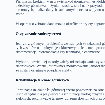
Pierwszym krokiem w naprawie szkód górniczych jest dokład
dziedziny górnictwa, inżynierii środowiska i nauk przyrod
terenowych, analiza danych satelitarnych i ocena wpływu n
szkód.
W oparciu o zebrane dane można określić priorytety napra
Oczyszczanie zanieczyszczeń
Jednym z głównych problemów związanych ze szkodami górn
tych zasobów naturalnych jest kluczowym elementem procesu
fitoremediacja, bioremediacja czy technologie chemiczne.
Wybór odpowiedniej metody zależy od rodzaju zanieczysz
finansowych. Ważne jest również monitorowanie jakości śr
że zostały osiągnięte pożądane efekty.
Rehabilitacja terenów górniczych
Terminacja działalności górniczej często pozostawia za sob
jest niezbędna dla przywrócenia ich funkcji ekologicznych 
zielonych, rekultywację terenów uprzemysłowionych oraz odtw