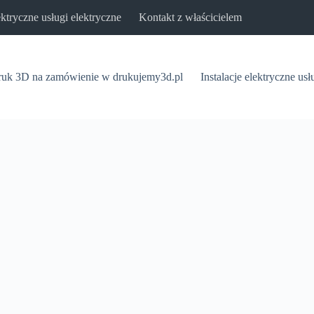
lektryczne usługi elektryczne
Kontakt z właścicielem
uk 3D na zamówienie w drukujemy3d.pl
Instalacje elektryczne usł