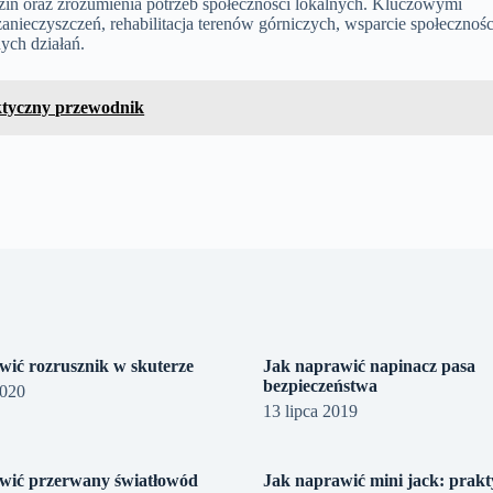
zin oraz zrozumienia potrzeb społeczności lokalnych. Kluczowymi
anieczyszczeń, rehabilitacja terenów górniczych, wsparcie społecznośc
ych działań.
aktyczny przewodnik
wić rozrusznik w skuterze
Jak naprawić napinacz pasa
bezpieczeństwa
2020
13 lipca 2019
wić przerwany światłowód
Jak naprawić mini jack: prak