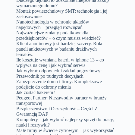
Dlaczego dębniki to doskonałe miejsce na zakup
wymarzonego domu?
Montaż powierzchniowy SMT: technologia i jej
zastosowanie
Nanotechnologia w ochronie układów
napędowych – przegląd rozwiązań
Najważniejsze zmiany podatkowe dla
przedsiębiorców – o czym musisz wiedzieć?
Klient anonimowy jest bardziej szczery. Rola
paneli ankietowych w badaniu drażliwych
tematów.
Ile kosztuje wymiana baterii w iphone 13 – co
wpływa na cenę i jak wybrać serwis
Jak wybrać odpowiedni zakład pogrzebowy:
Przewodnik po trudnych decyzjach
Zabezpieczenie domu i firmy: Kompleksowe
podejście do ochrony mienia
Jak zostać hakerem?
Peugeot Partner: Niezawodny partner w branży
transportowej
Bezpieczeństwo i Oszczędność – Części Z
Gwarancją DAF
w
Komputery – jak wybrać najlepszy sprzęt do pracy,
nauki i rozrywki?
Małe firmy w świecie cyfrowym – jak wykorzystać