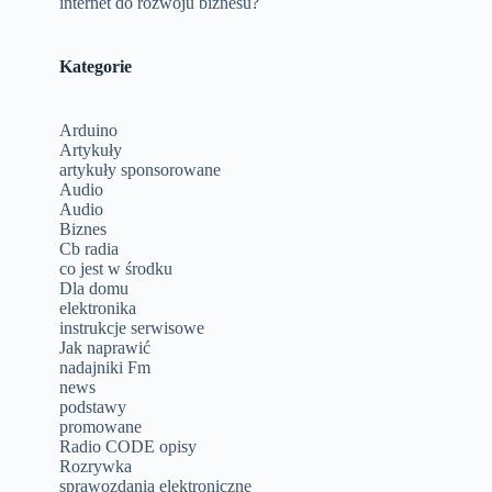
internet do rozwoju biznesu?
Kategorie
Arduino
Artykuły
artykuły sponsorowane
Audio
Audio
Biznes
Cb radia
co jest w środku
Dla domu
elektronika
instrukcje serwisowe
Jak naprawić
nadajniki Fm
news
podstawy
promowane
Radio CODE opisy
Rozrywka
sprawozdania elektroniczne