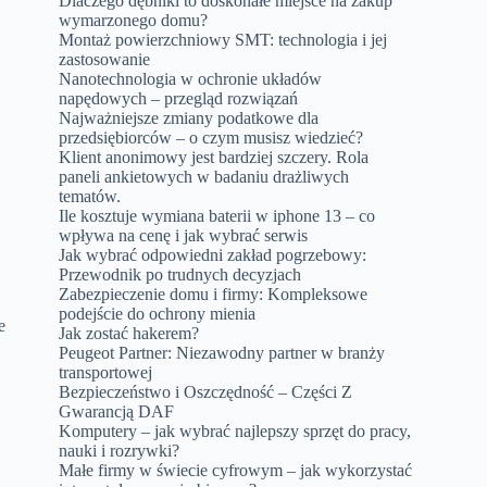
Dlaczego dębniki to doskonałe miejsce na zakup
wymarzonego domu?
Montaż powierzchniowy SMT: technologia i jej
zastosowanie
Nanotechnologia w ochronie układów
napędowych – przegląd rozwiązań
Najważniejsze zmiany podatkowe dla
przedsiębiorców – o czym musisz wiedzieć?
Klient anonimowy jest bardziej szczery. Rola
paneli ankietowych w badaniu drażliwych
tematów.
Ile kosztuje wymiana baterii w iphone 13 – co
wpływa na cenę i jak wybrać serwis
Jak wybrać odpowiedni zakład pogrzebowy:
Przewodnik po trudnych decyzjach
Zabezpieczenie domu i firmy: Kompleksowe
podejście do ochrony mienia
e
Jak zostać hakerem?
Peugeot Partner: Niezawodny partner w branży
transportowej
Bezpieczeństwo i Oszczędność – Części Z
Gwarancją DAF
Komputery – jak wybrać najlepszy sprzęt do pracy,
nauki i rozrywki?
Małe firmy w świecie cyfrowym – jak wykorzystać