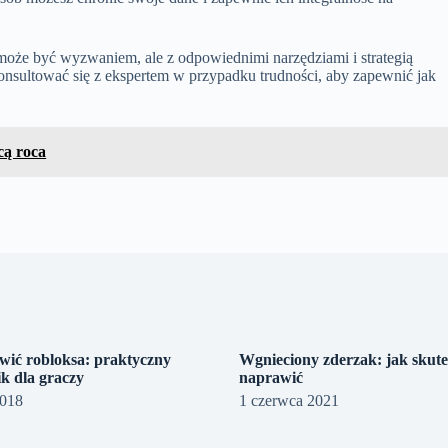
oże być wyzwaniem, ale z odpowiednimi narzędziami i strategią
onsultować się z ekspertem w przypadku trudności, aby zapewnić jak
cą roca
wić robloksa: praktyczny
Wgnieciony zderzak: jak skute
k dla graczy
naprawić
2018
1 czerwca 2021