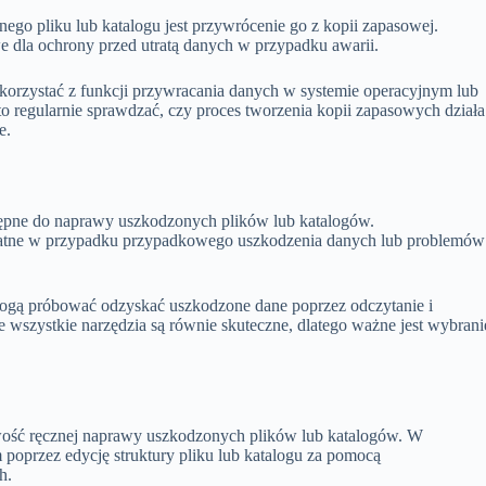
go pliku lub katalogu jest przywrócenie go z kopii zapasowej.
e dla ochrony przed utratą danych w przypadku awarii.
 skorzystać z funkcji przywracania danych w systemie operacyjnym lub
regularnie sprawdzać, czy proces tworzenia kopii zapasowych działa
e.
ostępne do naprawy uszkodzonych plików lub katalogów.
atne w przypadku przypadkowego uszkodzenia danych lub problemów
 mogą próbować odzyskać uszkodzone dane poprzez odczytanie i
e wszystkie narzędzia są równie skuteczne, dlatego ważne jest wybrani
iwość ręcznej naprawy uszkodzonych plików lub katalogów. W
oprzez edycję struktury pliku lub katalogu za pomocą
h.