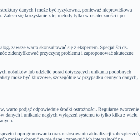
struktury danych i może być ryzykowna, ponieważ nieprawidłowa
Zaleca się korzystanie z tej metody tylko w ostateczności i po
talog, zawsze warto skonsultować się z ekspertem. Specjaliści ds.
omóc zidentyfikować przyczynę problemu i zaproponować skuteczne
h nośników lub udzielić porad dotyczących unikania podobnych
alisty może być kluczowe, szczególnie w przypadku cennych danych,
, warto podjąć odpowiednie środki ostrożności. Regularne tworzenie
danych i unikanie nagłych wyłączeń systemu to tylko kilka z wielu
danych.
sprzętu i oprogramowania oraz o stosowaniu aktualizacji zabezpieczeń
ób możesz chronić swoje dane i zapewnić ich integralność na