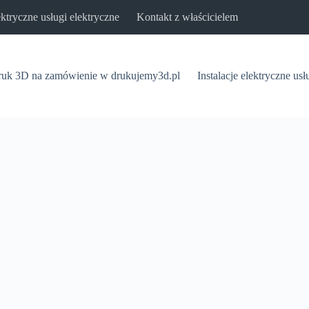
lektryczne usługi elektryczne
Kontakt z właścicielem
uk 3D na zamówienie w drukujemy3d.pl
Instalacje elektryczne usł