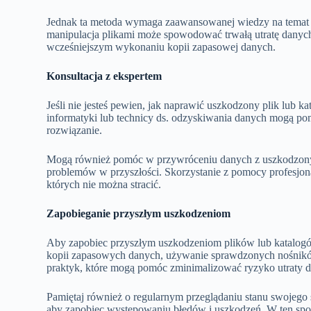
Jednak ta metoda wymaga zaawansowanej wiedzy na temat 
manipulacja plikami może spowodować trwałą utratę danych. 
wcześniejszym wykonaniu kopii zapasowej danych.
Konsultacja z ekspertem
Jeśli nie jesteś pewien, jak naprawić uszkodzony plik lub ka
informatyki lub technicy ds. odzyskiwania danych mogą p
rozwiązanie.
Mogą również pomóc w przywróceniu danych z uszkodzonyc
problemów w przyszłości. Skorzystanie z pomocy profesjon
których nie można stracić.
Zapobieganie przyszłym uszkodzeniom
Aby zapobiec przyszłym uszkodzeniom plików lub katalogów
kopii zapasowych danych, używanie sprawdzonych nośników 
praktyk, które mogą pomóc zminimalizować ryzyko utraty 
Pamiętaj również o regularnym przeglądaniu stanu swojego 
aby zapobiec występowaniu błędów i uszkodzeń. W ten spos