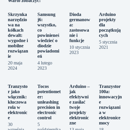
Warto zobaczyć:
Skrzynka
Samsung
Dioda
Arduino
narzędzio
j6:
germanow
projekty
wa na
wszystko,
a:
dla
kółkach
co
zastosowa
początkują
dewalt:
powinieneś
nie i
cych
wygodne i
wiedzieć o
funkcje
5 stycznia
mobilne
diodzie
10 stycznia
2021
rozwiązan
powiadomi
2023
ie
eń
20 maja
4 lutego
2024
2023
Tranzysto
Tocos
Arduino –
Tranzystor
r jako
potentiomet
jak
100a:
włącznik:
er:
efektywni
innowacyjn
kluczowa
unleashing
e zasilać
e
rola w
precision in
twoje
rozwiązani
elektronic
electronic
projekty
a w
e
control
elektronic
elektronice
zne
mocy
30
5
września
października
13 maja
18