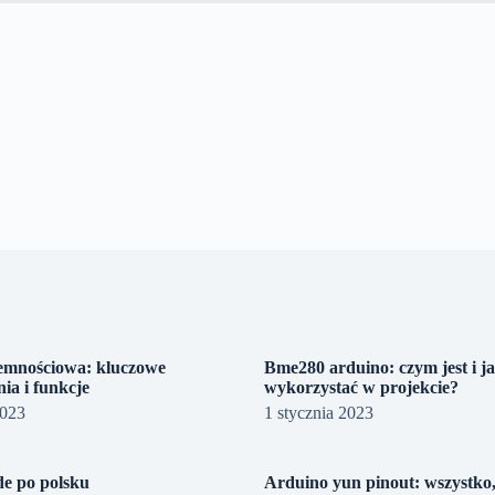
emnościowa: kluczowe
Bme280 arduino: czym jest i j
ia i funkcje
wykorzystać w projekcie?
2023
1 stycznia 2023
de po polsku
Arduino yun pinout: wszystko,