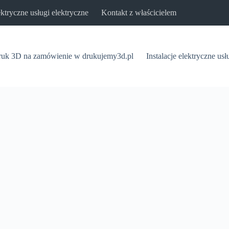
lektryczne usługi elektryczne
Kontakt z właścicielem
uk 3D na zamówienie w drukujemy3d.pl
Instalacje elektryczne usł