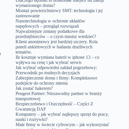
Dlaczego dębniki to doskonałe miejsce na zakup
wymarzonego domu?
Montaż powierzchniowy SMT: technologia i jej
zastosowanie
Nanotechnologia w ochronie układów
napędowych – przegląd rozwiązań
Najważniejsze zmiany podatkowe dla
przedsiębiorców – o czym musisz wiedzieć?
Klient anonimowy jest bardziej szczery. Rola
paneli ankietowych w badaniu drażliwych
tematów.
h
Ile kosztuje wymiana baterii w iphone 13 – co
wpływa na cenę i jak wybrać serwis
Jak wybrać odpowiedni zakład pogrzebowy:
Przewodnik po trudnych decyzjach
,
Zabezpieczenie domu i firmy: Kompleksowe
podejście do ochrony mienia
Jak zostać hakerem?
Peugeot Partner: Niezawodny partner w branży
transportowej
Bezpieczeństwo i Oszczędność – Części Z
Gwarancją DAF
Komputery – jak wybrać najlepszy sprzęt do pracy,
nauki i rozrywki?
Małe firmy w świecie cyfrowym – jak wykorzystać