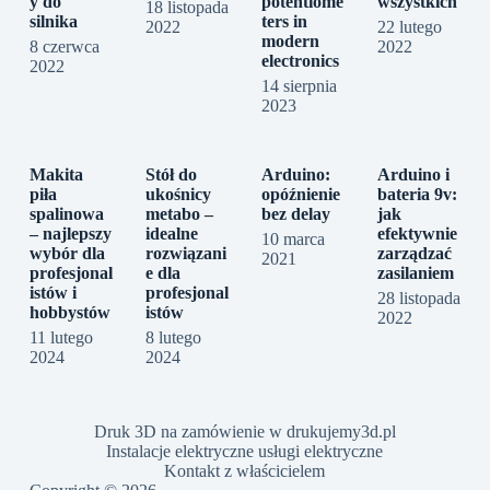
y do
potentiome
wszystkich
18 listopada
silnika
ters in
2022
22 lutego
modern
8 czerwca
2022
electronics
2022
14 sierpnia
2023
Makita
Stół do
Arduino:
Arduino i
piła
ukośnicy
opóźnienie
bateria 9v:
spalinowa
metabo –
bez delay
jak
– najlepszy
idealne
efektywnie
10 marca
wybór dla
rozwiązani
zarządzać
2021
profesjonal
e dla
zasilaniem
istów i
profesjonal
28 listopada
hobbystów
istów
2022
11 lutego
8 lutego
2024
2024
Druk 3D na zamówienie w drukujemy3d.pl
Instalacje elektryczne usługi elektryczne
Kontakt z właścicielem