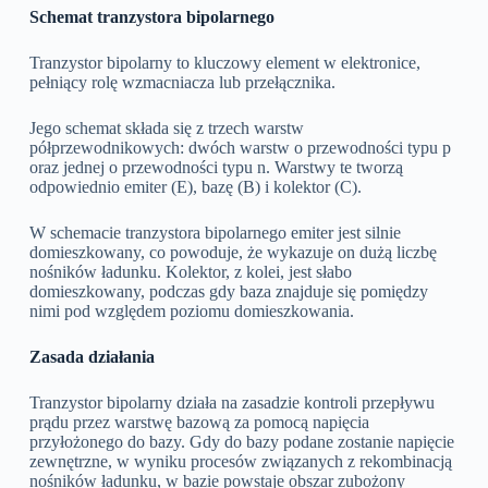
Schemat tranzystora bipolarnego
Tranzystor bipolarny to kluczowy element w elektronice,
pełniący rolę wzmacniacza lub przełącznika.
Jego schemat składa się z trzech warstw
półprzewodnikowych: dwóch warstw o przewodności typu p
oraz jednej o przewodności typu n. Warstwy te tworzą
odpowiednio emiter (E), bazę (B) i kolektor (C).
W schemacie tranzystora bipolarnego emiter jest silnie
domieszkowany, co powoduje, że wykazuje on dużą liczbę
nośników ładunku. Kolektor, z kolei, jest słabo
domieszkowany, podczas gdy baza znajduje się pomiędzy
nimi pod względem poziomu domieszkowania.
Zasada działania
Tranzystor bipolarny działa na zasadzie kontroli przepływu
prądu przez warstwę bazową za pomocą napięcia
przyłożonego do bazy. Gdy do bazy podane zostanie napięcie
zewnętrzne, w wyniku procesów związanych z rekombinacją
nośników ładunku, w bazie powstaje obszar zubożony