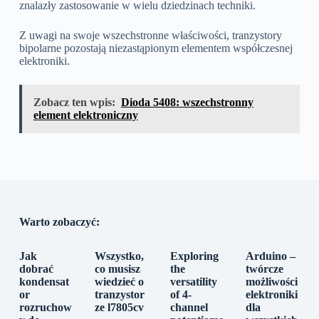
znalazły zastosowanie w wielu dziedzinach techniki.
Z uwagi na swoje wszechstronne właściwości, tranzystory
bipolarne pozostają niezastąpionym elementem współczesnej
elektroniki.
Zobacz ten wpis:
Dioda 5408: wszechstronny
element elektroniczny
Warto zobaczyć:
Jak
Wszystko,
Exploring
Arduino –
dobrać
co musisz
the
twórcze
kondensat
wiedzieć o
versatility
możliwości
or
tranzystor
of 4-
elektroniki
rozruchow
ze l7805cv
channel
dla