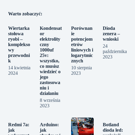
Warto zobaczyć:
Wiertarka
Kondensat
Porównan
Dioda
stołowa
or
ie
zenera –
ryobi –
elektrolity
potencjom
wnioski
komplekso
czny
etrów
24
wy
1000uf
liniowych i
października
przewodni
25v:
logarytmic
2023
k
wszystko,
znych
co musisz
14 kwietnia
10 sierpnia
wiedzieć o
2024
2023
jego
zastosowa
niu i
działaniu
8 września
2023
Redmi 7a:
Arduino:
Botland
jak
jak
dioda led: