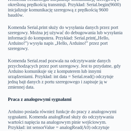
określoną prędkością transmisji. Przykład: Serial.begin(9600)
inicjalizuje komunikację szeregową z prędkością 9600
baudów.
Komenda Serial.print służy do wysyłania danych przez port
szeregowy. Można jej używać do debugowania lub wysyłania
informacji do komputera. Przykład: Serial.print(„Hello,
Arduino!”) wysyła napis „Hello, Arduino!” przez port
szeregowy.
Komenda Serial.read pozwala na odczytywanie danych
przychodzących przez port szeregowy. Jest to przydatne, gdy
Arduino komunikuje się z komputerem lub innymi
urządzeniami. Przykład: int data = Serial.read() odczytuje
jedną bajt danych z portu szeregowego i zapisuje ją w
zmiennej data.
Praca z analogowymi sygnałami
Arduino posiada również funkcje do pracy z analogowymi
sygnałami. Komenda analogRead służy do odczytywania
wartości napięcia na analogowym pinie wejściowym.
Przykład: int sensorValue = analogRead(A0) odczytuje