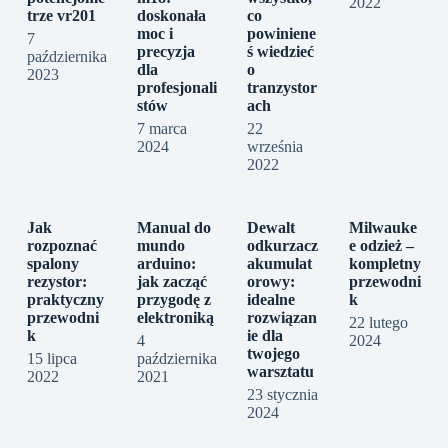
2022
trze vr201
doskonała
co
moc i
powiniene
7
precyzja
ś wiedzieć
października
dla
o
2023
profesjonali
tranzystor
stów
ach
7 marca
22
2024
września
2022
Jak
Manual do
Dewalt
Milwauke
rozpoznać
mundo
odkurzacz
e odzież –
spalony
arduino:
akumulat
kompletny
rezystor:
jak zacząć
orowy:
przewodni
praktyczny
przygodę z
idealne
k
przewodni
elektroniką
rozwiązan
22 lutego
k
ie dla
4
2024
twojego
15 lipca
października
warsztatu
2022
2021
23 stycznia
2024