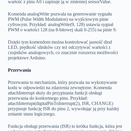
wartość z pinu A0 i zapisuje ją w zmiennej sensorValue.
Komenda analogWrite pozwala na generowanie sygnału
PWM (Pulse Width Modulation) na wyjściowym pinie
cyfrowym. Przykład: analogWrite(9, 128) ustawia sygnał
PWM o wartości 128 (na 8-bitowej skali 0-255) na pinie 9.
Dzięki tym komendom można kontrolować jasność diod
LED, prędkość silników czy też odczytywać wartości z
czujników analogowych, co znacznie rozszerza możliwości
projektowe Arduino.
Przerwania
Przerwania to mechanizm, który pozwala na wykonywanie
kodu w odpowiedzi na zdarzenia zewnętrzne. Komenda
attachInterrupt służy do przypisania funkcji obsługi
przerwania do konkretnego pinu. Przykład:
attachInterrupt(digitalPinToInterrupt(2), ISR, CHANGE)
przypisuje funkcję ISR do pinu 2, wywołując ją przy każdej
zmianie stanu logicznego.
Funkcja obsługi przerwania (ISR) to krótka funkcja, która jest