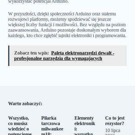
wykorzystać potencjał Arduino.
W przyszłości, dzięki społeczności Arduino oraz stałemu
rozwojowi platformy, możemy spodziewać się jeszcze
większej liczby funkcji i możliwości. Bez względu na poziom
zaawansowania, Arduino pozostaje doskonałym wyborem dla
każdego, kto chce zgłębić tajniki elektroniki i programowania.
Zobacz ten wpis:
Paleta elektronarzędzi dewalt -
profesjonalne narzędzia dla wymagających
Warto zobaczyć:
Wszystko,
Pilarka
Elementy
Co to jest
co musisz
tarczowa
elektronik
rezystor?
wiedzieć o
milwaukee
i:
10 lipca
potencjome
m18:
wszystko,