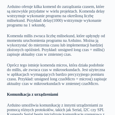
Arduino oferuje kilka komend do zarządzania czasem, które
są niezwykle przydatne w wielu projektach. Komenda delay
wstrzymuje wykonanie programu na określoną liczbę
milisekund. Przykład: delay(1000) wstrzymuje wykonanie
programu na 1 sekundę.
Komenda millis zwraca liczbę milisekund, które upłynęły od
momentu uruchomienia programu na Arduino. Można ją
wykorzystać do mierzenia czasu lub implementacji bardziej
złożonych opóźnień. Przykład: unsigned long czas = millis()
zapisuje aktualny czas w zmiennej czas.
Oprócz tego istnieje komenda micros, która działa podobnie
do millis, ale zwraca czas w mikrosekundach. Jest użyteczna
w aplikacjach wymagających bardzo precyzyjnego pomiaru
czasu. Przykład: unsigned long czasMicro = micros() zapisuje
aktualny czas w mikrosekundach w zmiennej czasMicro.
Komunikacja z urządzeniami
Arduino umożliwia komunikację z innymi urządzeniami za
pomocą różnych protokołów, takich jak Serial, I2C czy SPI.
Komenda Serial.begin inicjalizuje komunikację szeregową z