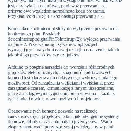
wykonywana natychmiast po wystąpieniu przerwania. Ważne
jest, aby była jak najkrótsza, ponieważ przerwania są
priorytetowe względem normalnego kodu programu.
Przykład: void ISR() { / kod obsługi przerwania / }.
Komenda detachInterrupt służy do wyłączenia przerwań dla
konkretnego pinu. Przykład:
detachInterrupt(digitalPinToInterrupt(2)) wyłącza przerwania
na pinie 2. Przerwania są używane w aplikacjach
wymagających natychmiastowej reakcji na zdarzenia, takich
jak obsługa przycisków czy czujników.
Arduino to potężne narzędzie do tworzenia różnorodnych
projektów elektronicznych, a znajomość podstawowych
komend jest kluczowa do efektywnego wykorzystania jego
możliwości. Od zarządzania wejściami i wyjściami, przez
zarządzanie czasem, komunikację z innymi urządzeniami,
pracę z analogowymi sygnałami, po przerwania – każda z
tych funkcji otwiera nowe możliwości projektowe.
Opanowanie tych komend pozwala na realizację
zaawansowanych projektów, takich jak inteligentne systemy
domowe, robotyka czy automatyka przemysłowa. Warto
eksperymentować i poszerzać swoją wiedzę, aby w pełni