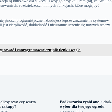
lizacja są kluczowe dla sukcesu Twojego projektu. Pamiętaj, że Arduino
osowaniach, rozdzielczości, i innych funkcjach, które mogą być
miejętności programistyczne i zbudujesz lepsze zrozumienie systemów
jest cierpliwość, dokładność i nieustanne uczenie się nowych rzeczy.
igurować i zaprogramować czujnik tlenku węgla
aliexpress: czy warto
Podkaszarka ryobi one+: dosk
ć zakupy?
wybór dla twojego ogrodu