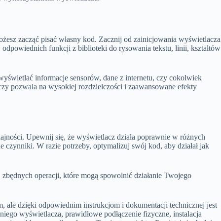
 możesz zacząć pisać własny kod. Zacznij od zainicjowania wyświetlacza
dpowiednich funkcji z biblioteki do rysowania tekstu, linii, kształtów
wyświetlać informacje sensorów, dane z internetu, czy cokolwiek
aczy pozwala na wysokiej rozdzielczości i zaawansowane efekty
dajności. Upewnij się, że wyświetlacz działa poprawnie w różnych
e czynniki. W razie potrzeby, optymalizuj swój kod, aby działał jak
aj zbędnych operacji, które mogą spowolnić działanie Twojego
ale dzięki odpowiednim instrukcjom i dokumentacji technicznej jest
iego wyświetlacza, prawidłowe podłączenie fizyczne, instalacja