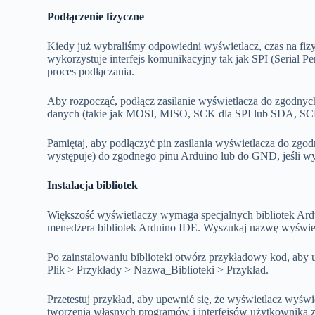
Podłączenie fizyczne
Kiedy już wybraliśmy odpowiedni wyświetlacz, czas na fiz
wykorzystuje interfejs komunikacyjny tak jak SPI (Serial Peri
proces podłączania.
Aby rozpocząć, podłącz zasilanie wyświetlacza do zgodnyc
danych (takie jak MOSI, MISO, SCK dla SPI lub SDA, SCL
Pamiętaj, aby podłączyć pin zasilania wyświetlacza do zgodne
występuje) do zgodnego pinu Arduino lub do GND, jeśli wy
Instalacja bibliotek
Większość wyświetlaczy wymaga specjalnych bibliotek Ardui
menedżera bibliotek Arduino IDE. Wyszukaj nazwę wyświetla
Po zainstalowaniu biblioteki otwórz przykładowy kod, aby 
Plik > Przykłady > Nazwa_Biblioteki > Przykład.
Przetestuj przykład, aby upewnić się, że wyświetlacz wyświe
tworzenia własnych programów i interfejsów użytkownika 