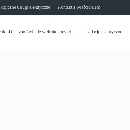
lektryczne usługi elektryczne
Kontakt z właścicielem
uk 3D na zamówienie w drukujemy3d.pl
Instalacje elektryczne usł