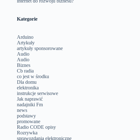
internet do rozwoju biznesu?
Kategorie
Arduino
Artykuły
artykuły sponsorowane
Audio
Audio
Biznes
Cb radia
co jest w środku
Dla domu
elektronika
instrukcje serwisowe
Jak naprawić
nadajniki Fm
news
podstawy
promowane
Radio CODE opisy
Rozrywka
sprawozdania elektroniczne