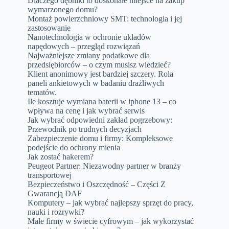
Dlaczego dębniki to doskonałe miejsce na zakup
wymarzonego domu?
Montaż powierzchniowy SMT: technologia i jej
zastosowanie
Nanotechnologia w ochronie układów
napędowych – przegląd rozwiązań
Najważniejsze zmiany podatkowe dla
przedsiębiorców – o czym musisz wiedzieć?
Klient anonimowy jest bardziej szczery. Rola
paneli ankietowych w badaniu drażliwych
tematów.
Ile kosztuje wymiana baterii w iphone 13 – co
wpływa na cenę i jak wybrać serwis
Jak wybrać odpowiedni zakład pogrzebowy:
Przewodnik po trudnych decyzjach
Zabezpieczenie domu i firmy: Kompleksowe
podejście do ochrony mienia
Jak zostać hakerem?
Peugeot Partner: Niezawodny partner w branży
transportowej
Bezpieczeństwo i Oszczędność – Części Z
Gwarancją DAF
Komputery – jak wybrać najlepszy sprzęt do pracy,
nauki i rozrywki?
Małe firmy w świecie cyfrowym – jak wykorzystać