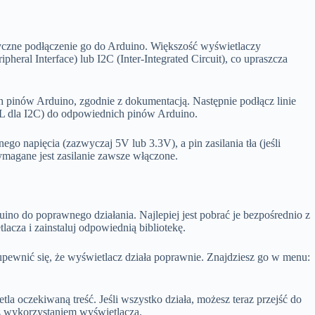
yczne podłączenie go do Arduino. Większość wyświetlaczy
pheral Interface) lub I2C (Inter-Integrated Circuit), co upraszcza
h pinów Arduino, zgodnie z dokumentacją. Następnie podłącz linie
 dla I2C) do odpowiednich pinów Arduino.
go napięcia (zazwyczaj 5V lub 3.3V), a pin zasilania tła (jeśli
magane jest zasilanie zawsze włączone.
no do poprawnego działania. Najlepiej jest pobrać je bezpośrednio z
cza i zainstaluj odpowiednią bibliotekę.
upewnić się, że wyświetlacz działa poprawnie. Znajdziesz go w menu:
tla oczekiwaną treść. Jeśli wszystko działa, możesz teraz przejść do
z wykorzystaniem wyświetlacza.