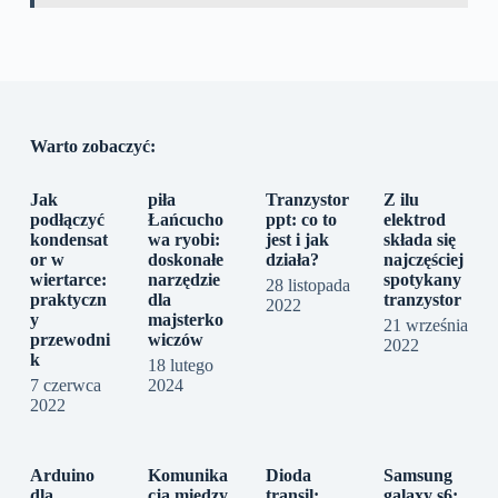
Warto zobaczyć:
Jak
piła
Tranzystor
Z ilu
podłączyć
Łańcucho
ppt: co to
elektrod
kondensat
wa ryobi:
jest i jak
składa się
or w
doskonałe
działa?
najczęściej
wiertarce:
narzędzie
spotykany
28 listopada
praktyczn
dla
tranzystor
2022
y
majsterko
21 września
przewodni
wiczów
2022
k
18 lutego
7 czerwca
2024
2022
Arduino
Komunika
Dioda
Samsung
dla
cja między
transil:
galaxy s6: