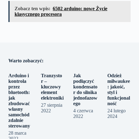
Zobacz ten wpis:
6502 arduino: nowe Życie
klasycznego procesora
Warto zobaczyć:
Arduino i
Tranzysto
Jak
Odzież
kontrola
r –
podłączyć
milwaukee
przez
kluczowy
kondensato
: jakość,
bluetooth:
element
r do silnika
styl i
jak
elektroniki
jednofazow
funkcjonal
zbudować
ego
ność
27 sierpnia
własny
2022
4 czerwca
24 lutego
samochód
2022
2024
zdalnie
sterowany
28 marca
2022