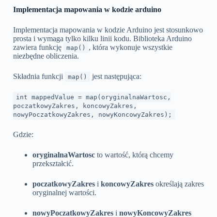
Implementacja mapowania w kodzie arduino
Implementacja mapowania w kodzie Arduino jest stosunkowo
prosta i wymaga tylko kilku linii kodu. Biblioteka Arduino
zawiera funkcję
, która wykonuje wszystkie
map()
niezbędne obliczenia.
Składnia funkcji
jest następująca:
map()
int mappedValue = map(oryginalnaWartosc,
poczatkowyZakres, koncowyZakres,
nowyPoczatkowyZakres, nowyKoncowyZakres);
Gdzie:
oryginalnaWartosc
to wartość, którą chcemy
przekształcić.
poczatkowyZakres
i
koncowyZakres
określają zakres
oryginalnej wartości.
nowyPoczatkowyZakres
i
nowyKoncowyZakres