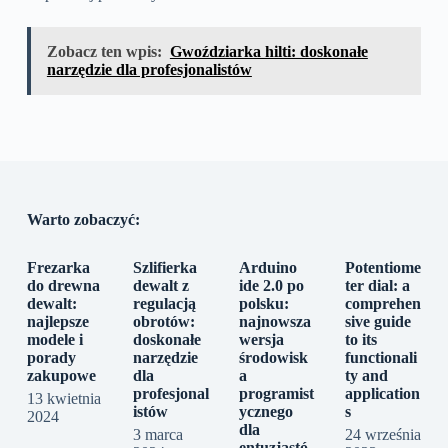
Zobacz ten wpis:
Gwoździarka hilti: doskonałe
narzędzie dla profesjonalistów
Warto zobaczyć:
Frezarka
Szlifierka
Arduino
Potentiome
do drewna
dewalt z
ide 2.0 po
ter dial: a
dewalt:
regulacją
polsku:
comprehen
najlepsze
obrotów:
najnowsza
sive guide
modele i
doskonałe
wersja
to its
porady
narzędzie
środowisk
functionali
zakupowe
dla
a
ty and
profesjonal
programist
application
13 kwietnia
istów
ycznego
s
2024
dla
3 marca
24 września
entuzjastó