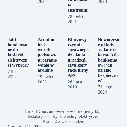
2024
2023
w
elektroniki
28 kwietnia
2021
Jaki
Arduino
Kluczowy
Nowoczesn
kondensat
hello
czynnik
e układy
or do
world:
sprawnego
scalane w
kosiarki
podstawy
działania
kartach do
elektryczn
programo
urządzeń,
bankomat
ej wybrać?
wania w
czyli szafy
ów: jak
arduino
rack firmy
działać
2 lipca
APC
bezpieczni
2022
19 kwietnia
e?
2023
26 lipca
2019
7 lutego
2024
Druk 3D na zamówienie w drukujemy3d.pl
Instalacje elektryczne usługi elektryczne
Kontakt z właścicielem
Copyright © 2026