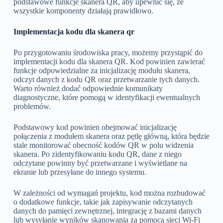
podstawowe funkcje skanera QR, aby upewnić się, że
wszystkie komponenty działają prawidłowo.
Implementacja kodu dla skanera qr
Po przygotowaniu środowiska pracy, możemy przystąpić do
implementacji kodu dla skanera QR. Kod powinien zawierać
funkcje odpowiedzialne za inicjalizację modułu skanera,
odczyt danych z kodu QR oraz przetwarzanie tych danych.
Warto również dodać odpowiednie komunikaty
diagnostyczne, które pomogą w identyfikacji ewentualnych
problemów.
Podstawowy kod powinien obejmować inicjalizację
połączenia z modułem skanera oraz pętlę główną, która będzie
stale monitorować obecność kodów QR w polu widzenia
skanera. Po zidentyfikowaniu kodu QR, dane z niego
odczytane powinny być przetwarzane i wyświetlane na
ekranie lub przesyłane do innego systemu.
W zależności od wymagań projektu, kod można rozbudować
o dodatkowe funkcje, takie jak zapisywanie odczytanych
danych do pamięci zewnętrznej, integrację z bazami danych
lub wysyłanie wyników skanowania za pomocą sieci Wi-Fi