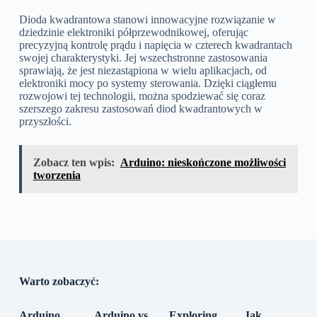
Dioda kwadrantowa stanowi innowacyjne rozwiązanie w
dziedzinie elektroniki półprzewodnikowej, oferując
precyzyjną kontrolę prądu i napięcia w czterech kwadrantach
swojej charakterystyki. Jej wszechstronne zastosowania
sprawiają, że jest niezastąpiona w wielu aplikacjach, od
elektroniki mocy po systemy sterowania. Dzięki ciągłemu
rozwojowi tej technologii, można spodziewać się coraz
szerszego zakresu zastosowań diod kwadrantowych w
przyszłości.
Zobacz ten wpis:
Arduino: nieskończone możliwości
tworzenia
Warto zobaczyć:
Arduino
Arduino vs
Exploring
Jak