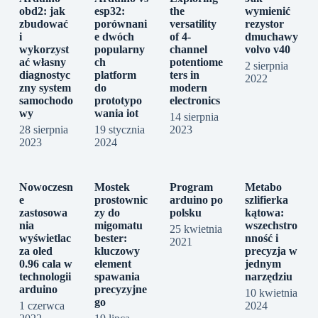
obd2: jak
esp32:
the
wymienić
zbudować
porównani
versatility
rezystor
i
e dwóch
of 4-
dmuchawy
wykorzyst
popularny
channel
volvo v40
ać własny
ch
potentiome
2 sierpnia
diagnostyc
platform
ters in
2022
zny system
do
modern
samochodo
prototypo
electronics
wy
wania iot
14 sierpnia
28 sierpnia
19 stycznia
2023
2023
2024
Nowoczesn
Mostek
Program
Metabo
e
prostownic
arduino po
szlifierka
zastosowa
zy do
polsku
kątowa:
nia
migomatu
wszechstro
25 kwietnia
wyświetlac
bester:
nność i
2021
za oled
kluczowy
precyzja w
0.96 cala w
element
jednym
technologii
spawania
narzędziu
arduino
precyzyjne
10 kwietnia
go
1 czerwca
2024