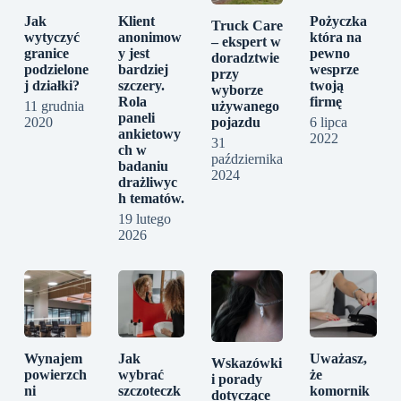
Jak
Klient
Pożyczka
Truck Care
wytyczyć
anonimow
która na
– ekspert w
granice
y jest
pewno
doradztwie
podzielone
bardziej
wesprze
przy
j działki?
szczery.
twoją
wyborze
Rola
firmę
11 grudnia
używanego
paneli
2020
6 lipca
pojazdu
ankietowy
2022
31
ch w
października
badaniu
2024
drażliwyc
h tematów.
19 lutego
2026
Wynajem
Jak
Uważasz,
Wskazówki
powierzch
wybrać
że
i porady
ni
szczoteczk
komornik
dotyczące