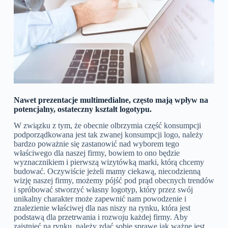
Nawet prezentacje multimedialne, często mają wpływ na
potencjalny, ostateczny kształt logotypu.
W związku z tym, że obecnie olbrzymia część konsumpcji
podporządkowana jest tak zwanej konsumpcji logo, należy
bardzo poważnie się zastanowić nad wyborem tego
właściwego dla naszej firmy, bowiem to ono będzie
wyznacznikiem i pierwszą wizytówką marki, którą chcemy
budować. Oczywiście jeżeli mamy ciekawą, niecodzienną
wizję naszej firmy, możemy pójść pod prąd obecnych trendów
i spróbować stworzyć własny logotyp, który przez swój
unikalny charakter może zapewnić nam powodzenie i
znalezienie właściwej dla nas niszy na rynku, która jest
podstawą dla przetrwania i rozwoju każdej firmy. Aby
zaistnieć na rynku, należy zdać sobie sprawę jak ważne jest