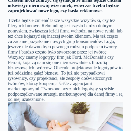
Czasem może zdarzyć się sytuacja że firma będzie chciała
odświeżyć nieco swój wizerunek, wówczas trzeba będzie
zaprojektować nowe logo, czy hasła reklamowe.
Trzeba będzie zmienić także wszystkie wizytówki, czy też
filery reklamowe. Rebranding jest często bardzo dobrym
pomysłem, zwłaszcza jeżeli firma wchodzi na nowe rynki, lub
też chce kojarzyć się inaczej swoim klientom. Ma też często
za zadanie pozyskanie nowych grup konsumentów. Logo,
jeszcze nie dawno było pewnego rodzaju podpisem twórcy
firmy i bardzo często było stworzone przez jej twórcę.
Wszyscy znamy logotypy firm jak Ford, McDonald’s czy
Ferrari, kojarzą nam się one nierozerwalnie z filozofią
biznesową ich twórców. Obecnie projektowanie logotypów to
już oddzielna gałąź biznesu. To już nie przypadkowi
rysownicy, czy projektanci, ale zespoły doświadczonych
twórców, którzy kooperują ściśle z agencjami
marketingowymi. Tworzone przez nich logotypy są ściśle
podporządkowane strategii marketingowej dla danej firmy i są
od niej uzależnione.