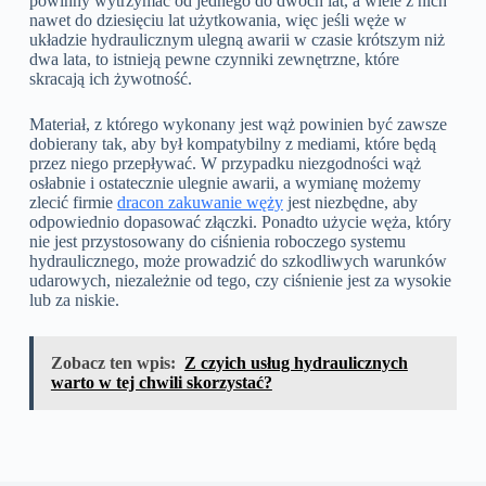
powinny wytrzymać od jednego do dwóch lat, a wiele z nich
nawet do dziesięciu lat użytkowania, więc jeśli węże w
układzie hydraulicznym ulegną awarii w czasie krótszym niż
dwa lata, to istnieją pewne czynniki zewnętrzne, które
skracają ich żywotność.
Materiał, z którego wykonany jest wąż powinien być zawsze
dobierany tak, aby był kompatybilny z mediami, które będą
przez niego przepływać. W przypadku niezgodności wąż
osłabnie i ostatecznie ulegnie awarii, a wymianę możemy
zlecić firmie
dracon zakuwanie węży
jest niezbędne, aby
odpowiednio dopasować złączki. Ponadto użycie węża, który
nie jest przystosowany do ciśnienia roboczego systemu
hydraulicznego, może prowadzić do szkodliwych warunków
udarowych, niezależnie od tego, czy ciśnienie jest za wysokie
lub za niskie.
Zobacz ten wpis:
Z czyich usług hydraulicznych
warto w tej chwili skorzystać?