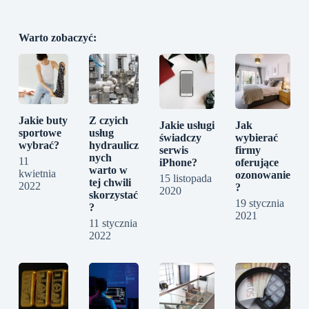
Warto zobaczyć:
Jakie buty
Z czyich
Jakie usługi
Jak
sportowe
usług
świadczy
wybierać
wybrać?
hydraulicz
serwis
firmy
nych
11
iPhone?
oferujące
warto w
kwietnia
ozonowanie
15 listopada
tej chwili
2022
?
2020
skorzystać
19 stycznia
?
2021
11 stycznia
2022