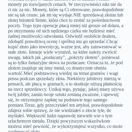
monety po rozwijanych cenach. W rzeczywistości nikt nie da
ci nic za nic. Monety, które są Ci oferowane, prawdopodobnie
nie są tak cenne, jak im się wydaje.NIE sprzedawaj złomu lub
złotej biżuterii firmie, która chce to zrobić za pośrednictwem
poczty. Tego typu operacje płacą mniej niż grosze od dolara, a
po otrzymaniu od nich nędznego czeku nie będziesz mieć
żadnej możliwości odwołania. Odwiedź osobiście dealera,
zdobądź prawdziwą ocenę i spróbuj mu go sprzedać.Chcąc
kupić złoto jako inwestycję, ważne jest, aby zainwestować w
stałe złoto. Istnieje wiele wyrażeń, na które należy zwrócić
uwagę, takich jak „pozłacany”, „pokryty złotem”, ponieważ
są to tylko fantazyjne słowa na pozłacane. Oznacza to, że pod
złotem znajduje się inny metal, co drastycznie obniża
wartość.Mieć podstawową wiedzę na temat gramów i wagi
pensa podczas sprzedaży złota. Niektórzy jubilerzy mierzą w
pensach, ale płacą w gramach, a to skutkuje niższą płatnością
na rzecz sprzedawcy. Unikaj tego, pytając, jakiej miary używa
twój jubiler, zanim twoje sztuki zostaną zważone, i upewnij
się, że otrzymujesz zapłatę na podstawie tego samego
pomiaru.Teraz, gdy przeczytałeś ten artykuł, prawdopodobnie
zdajesz sobie sprawę, że nie wiedziałeś o złocie tyle, ile
myślałeś. Większość ludzi naprawdę niewiele wie o tym
szlachetnym metalu. Dzięki powyższym wskazówkom
możesz mieć pewność, że wykorzystujesz wszystko, co może
zaoferować złoto.