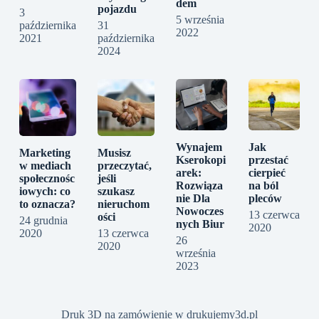
dem
pojazdu
3
5 września
października
31
2022
2021
października
2024
Wynajem
Jak
Marketing
Musisz
Kserokopi
przestać
w mediach
przeczytać,
arek:
cierpieć
społecznośc
jeśli
Rozwiąza
na ból
iowych: co
szukasz
nie Dla
pleców
to oznacza?
nieruchom
Nowoczes
13 czerwca
ości
24 grudnia
nych Biur
2020
2020
13 czerwca
26
2020
września
2023
Druk 3D na zamówienie w drukujemy3d.pl