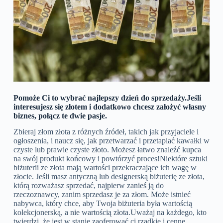
Pomoże Ci to wybrać najlepszy dzień do sprzedaży.Jeśli
interesujesz się złotem i dodatkowo chcesz założyć własny
biznes, połącz te dwie pasje.
Zbieraj złom złota z różnych źródeł, takich jak przyjaciele i
ogłoszenia, i naucz się, jak przetwarzać i przetapiać kawałki w
czyste lub prawie czyste złoto. Możesz łatwo znaleźć kupca
na swój produkt końcowy i powtórzyć proces!Niektóre sztuki
biżuterii ze złota mają wartości przekraczające ich wagę w
złocie. Jeśli masz antyczną lub designerską biżuterię ze złota,
którą rozważasz sprzedać, najpierw zanieś ją do
rzeczoznawcy, zanim sprzedasz je za złom. Może istnieć
nabywca, który chce, aby Twoja biżuteria była wartością
kolekcjonerską, a nie wartością złota.Uważaj na każdego, kto
twierdzi, że jest w stanie zaoferować ci rzadkie i cenne