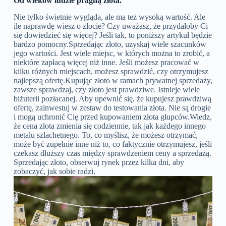
Od wieków ludzie pragną złota.
Nie tylko świetnie wygląda, ale ma też wysoką wartość. Ale
ile naprawdę wiesz o złocie? Czy uważasz, że przydałoby Ci
się dowiedzieć się więcej? Jeśli tak, to poniższy artykuł będzie
bardzo pomocny.Sprzedając złoto, uzyskaj wiele szacunków
jego wartości. Jest wiele miejsc, w których można to zrobić, a
niektóre zapłacą więcej niż inne. Jeśli możesz pracować w
kilku różnych miejscach, możesz sprawdzić, czy otrzymujesz
najlepszą ofertę.Kupując złoto w ramach prywatnej sprzedaży,
zawsze sprawdzaj, czy złoto jest prawdziwe. Istnieje wiele
biżuterii pozłacanej. Aby upewnić się, że kupujesz prawdziwą
ofertę, zainwestuj w zestaw do testowania złota. Nie są drogie
i mogą uchronić Cię przed kupowaniem złota głupców.Wiedz,
że cena złota zmienia się codziennie, tak jak każdego innego
metalu szlachetnego. To, co myślisz, że możesz otrzymać,
może być zupełnie inne niż to, co faktycznie otrzymujesz, jeśli
czekasz dłuższy czas między sprawdzeniem ceny a sprzedażą.
Sprzedając złoto, obserwuj rynek przez kilka dni, aby
zobaczyć, jak sobie radzi.