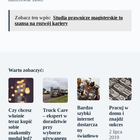
Zobacz ten wpis:
Studia prawnicze magisterskie to
szansa na rozwój kariery
Warto zobaczyć:
Bardzo
Pracuj w
Czy chcesz
Truck Care
szybki
domu i
właśnie
– ekspert w
internet
znajdź
teraz kupić
doradztwie
dostarcza
sukces
sobie
przy
ny
2 lipca
znakomity
wyborze
światłowo
2019
moduł led?
używanego