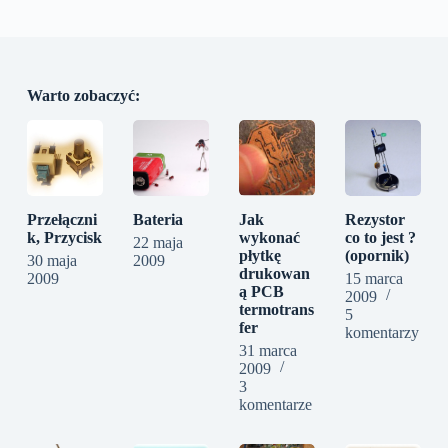
Warto zobaczyć:
Przełączni
Bateria
Jak
Rezystor
k, Przycisk
wykonać
co to jest ?
22 maja
płytkę
(opornik)
30 maja
2009
drukowan
2009
15 marca
ą PCB
2009
termotrans
5
fer
komentarzy
31 marca
2009
3
komentarze