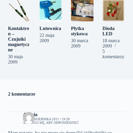
Kontaktro
Lutownica
Płytka
Dioda
n –
stykowa
LED
22 maja
Czujniki
2009
30 marca
18 marca
magnetycz
2009
2009
ne
5
30 maja
komentarzy
2009
2 komentarze
Andzia
25 PAŹDZIERNIKA 2011 / 19:28
ZALOGUJ SIĘ, ABY ODPOWIEDZIEĆ
Mam pytanie, bo nie mogę się domyślić (żółtodziób) co