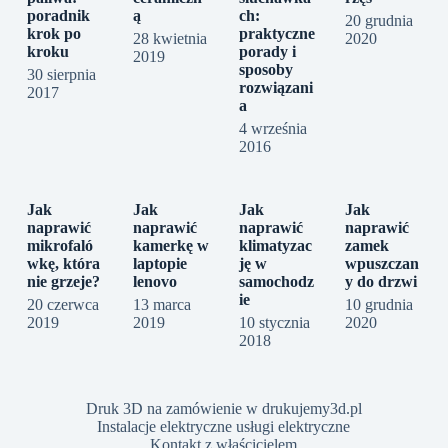
poradnik
ą
ch:
20 grudnia
krok po
praktyczne
28 kwietnia
2020
kroku
porady i
2019
sposoby
30 sierpnia
rozwiązani
2017
a
4 września
2016
Jak
Jak
Jak
Jak
naprawić
naprawić
naprawić
naprawić
mikrofaló
kamerkę w
klimatyzac
zamek
wkę, która
laptopie
ję w
wpuszczan
nie grzeje?
lenovo
samochodz
y do drzwi
ie
20 czerwca
13 marca
10 grudnia
2019
2019
10 stycznia
2020
2018
Druk 3D na zamówienie w drukujemy3d.pl
Instalacje elektryczne usługi elektryczne
Kontakt z właścicielem