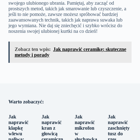
swojego ulubionego ubrania. Pamiętaj, aby zacząć od
prostszych metod, takich jak smarowanie lub czyszczenie, a
jeśli to nie pomoże, zawsze możesz spróbować bardziej
zaawansowanych technik, takich jak naprawa suwaka lub
jego wymiana. Nie daj się zniechęcić i szybko wrócisz do
noszenia swojej ulubionej kurtki na co dzień!
Zobacz ten wpis:
Jak naprawić ceramikę: skuteczne
metody i porady
Warto zobaczyć:
Jak
Jak
Jak
Jak
naprawić
naprawić
naprawić
naprawić
klapkę
kran z
mikrofon
zaschnięty
wlewu
głowicą
w
tusz do
paliwa:
ceramiczn
słuchawka
rzęs