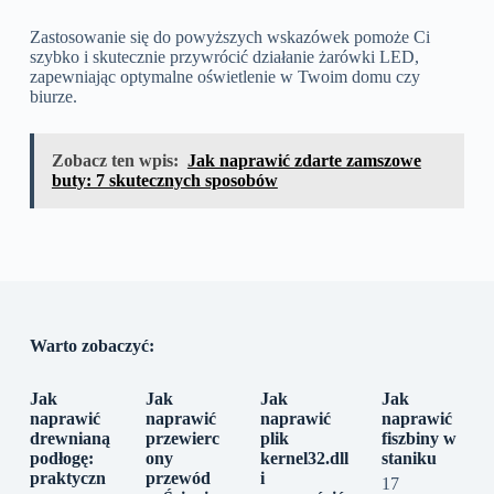
Zastosowanie się do powyższych wskazówek pomoże Ci
szybko i skutecznie przywrócić działanie żarówki LED,
zapewniając optymalne oświetlenie w Twoim domu czy
biurze.
Zobacz ten wpis:
Jak naprawić zdarte zamszowe
buty: 7 skutecznych sposobów
Warto zobaczyć:
Jak
Jak
Jak
Jak
naprawić
naprawić
naprawić
naprawić
drewnianą
przewierc
plik
fiszbiny w
podłogę:
ony
kernel32.dll
staniku
praktyczn
przewód
i
17