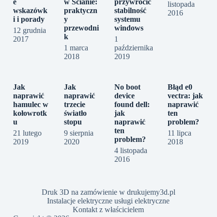
e
w Ścianie:
przywrócić
listopada
wskazówk
praktyczn
stabilność
2016
i i porady
y
systemu
przewodni
windows
12 grudnia
k
2017
1
1 marca
października
2018
2019
Jak
Jak
No boot
Błąd e0
naprawić
naprawić
device
vectra: jak
hamulec w
trzecie
found dell:
naprawić
kołowrotk
światło
jak
ten
u
stopu
naprawić
problem?
ten
21 lutego
9 sierpnia
11 lipca
problem?
2019
2020
2018
4 listopada
2016
Druk 3D na zamówienie w drukujemy3d.pl
Instalacje elektryczne usługi elektryczne
Kontakt z właścicielem