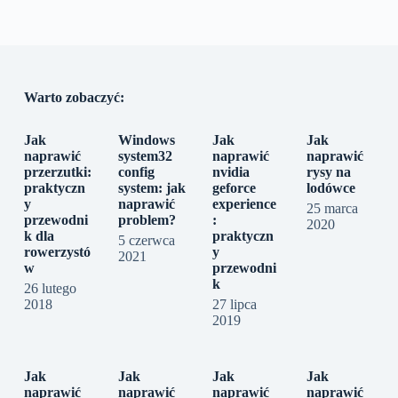
Warto zobaczyć:
Jak
Windows
Jak
Jak
naprawić
system32
naprawić
naprawić
przerzutki:
config
nvidia
rysy na
praktyczn
system: jak
geforce
lodówce
y
naprawić
experience
25 marca
przewodni
problem?
:
2020
k dla
praktyczn
5 czerwca
rowerzystó
y
2021
w
przewodni
k
26 lutego
2018
27 lipca
2019
Jak
Jak
Jak
Jak
naprawić
naprawić
naprawić
naprawić