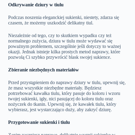
Odkrywanie dziury w tiulu
Podczas noszenia eleganckiej sukienki, niestety, zdarza się
czasem, że możemy uszkodzić delikatny tiul.
Niezależnie od tego, czy to skutkiem wypadku czy też
normalnego zużycia, dziura w tiulu może wydawać się
poważnym problemem, szczególnie jeśli dotyczy to ważnej
okazji. Jednak istnieje kilka prostych metod naprawy, które
pozwolą Ci szybko przywrócić blask swojej sukience.
Zbieranie niezbędnych materiałów
Przed przystąpieniem do naprawy dziury w tiulu, upewnij się,
że masz wszystkie niezbędne materiały. Będziesz
potrzebować kawałka tiulu, który pasuje do koloru i wzoru
twojej sukienki, igły, nici pasującej do koloru tiulu oraz
nożyczek do tkanin. Upewnij się, że kawałek tiulu, który
wybierasz, jest wystarczająco duży, aby zakryć dziurę.
Przygotowanie sukienki i tiulu
Zanim zaczniesz naprawę, delikatnie wygnij sukienkę w