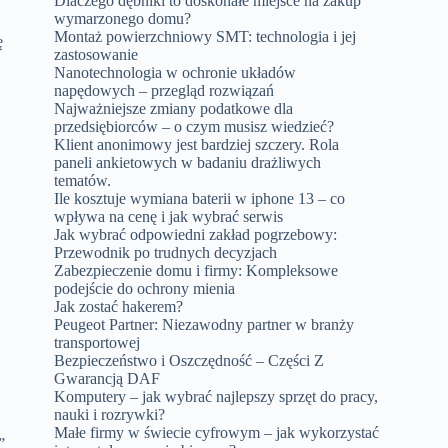
Dlaczego dębniki to doskonałe miejsce na zakup
wymarzonego domu?
Montaż powierzchniowy SMT: technologia i jej
ę
zastosowanie
Nanotechnologia w ochronie układów
napędowych – przegląd rozwiązań
Najważniejsze zmiany podatkowe dla
przedsiębiorców – o czym musisz wiedzieć?
Klient anonimowy jest bardziej szczery. Rola
paneli ankietowych w badaniu drażliwych
tematów.
Ile kosztuje wymiana baterii w iphone 13 – co
wpływa na cenę i jak wybrać serwis
Jak wybrać odpowiedni zakład pogrzebowy:
Przewodnik po trudnych decyzjach
m
Zabezpieczenie domu i firmy: Kompleksowe
podejście do ochrony mienia
Jak zostać hakerem?
Peugeot Partner: Niezawodny partner w branży
transportowej
Bezpieczeństwo i Oszczędność – Części Z
Gwarancją DAF
Komputery – jak wybrać najlepszy sprzęt do pracy,
nauki i rozrywki?
Małe firmy w świecie cyfrowym – jak wykorzystać
”