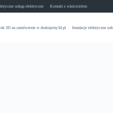
lektryczne usługi elektryczne
Kontakt z właścicielem
uk 3D na zamówienie w drukujemy3d.pl
Instalacje elektryczne usł