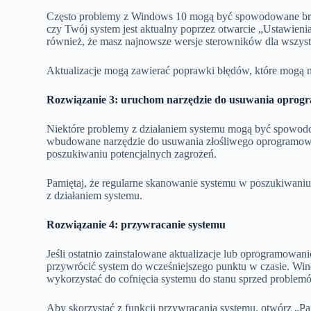
Często problemy z Windows 10 mogą być spowodowane brak
czy Twój system jest aktualny poprzez otwarcie „Ustawieni
również, że masz najnowsze wersje sterowników dla wszys
Aktualizacje mogą zawierać poprawki błędów, które mogą n
Rozwiązanie 3: uruchom narzędzie do usuwania oprogr
Niektóre problemy z działaniem systemu mogą być spowod
wbudowane narzędzie do usuwania złośliwego oprogramowa
poszukiwaniu potencjalnych zagrożeń.
Pamiętaj, że regularne skanowanie systemu w poszukiwan
z działaniem systemu.
Rozwiązanie 4: przywracanie systemu
Jeśli ostatnio zainstalowane aktualizacje lub oprogramow
przywrócić system do wcześniejszego punktu w czasie. Wi
wykorzystać do cofnięcia systemu do stanu sprzed problem
Aby skorzystać z funkcji przywracania systemu, otwórz „Pa