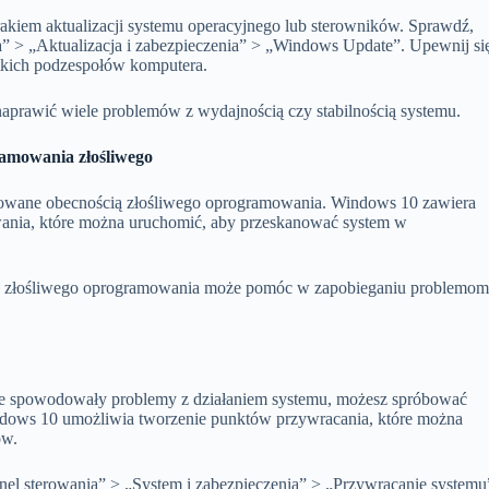
iem aktualizacji systemu operacyjnego lub sterowników. Sprawdź,
a” > „Aktualizacja i zabezpieczenia” > „Windows Update”. Upewnij si
tkich podzespołów komputera.
aprawić wiele problemów z wydajnością czy stabilnością systemu.
amowania złośliwego
owane obecnością złośliwego oprogramowania. Windows 10 zawiera
nia, które można uruchomić, aby przeskanować system w
iu złośliwego oprogramowania może pomóc w zapobieganiu problemo
anie spowodowały problemy z działaniem systemu, możesz spróbować
ndows 10 umożliwia tworzenie punktów przywracania, które można
ów.
nel sterowania” > „System i zabezpieczenia” > „Przywracanie systemu