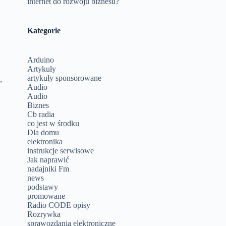
internet do rozwoju biznesu?
Kategorie
s
Arduino
Artykuły
artykuły sponsorowane
,
Audio
Audio
Biznes
Cb radia
co jest w środku
Dla domu
elektronika
instrukcje serwisowe
Jak naprawić
nadajniki Fm
news
podstawy
promowane
Radio CODE opisy
Rozrywka
sprawozdania elektroniczne