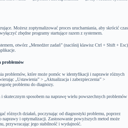
ujące. Możesz zoptymalizować proces uruchamiania, aby skrócić cza
 wyłączyć zbędne programy startujące razem z systemem.
emem, otwórz „Menedżer zadań” (naciśnij klawisz Ctrl + Shift + Esc)
plikacje.
ia problemów
a problemów, które może pomóc w identyfikacji i naprawie różnych
ierając „Ustawienia” > „Aktualizacja i zabezpieczenia” >
egorię problemu do diagnozy.
 i skutecznym sposobem na naprawę wielu powszechnych problemów
różnych działań, poczynając od diagnostyki problemu, poprzez
 do naprawy i optymalizacji. Zastosowanie powyższych metod może
, przywracając jego stabilność i wydajność.