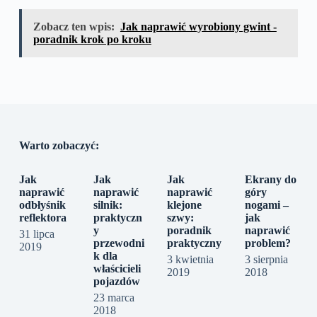
Zobacz ten wpis:
Jak naprawić wyrobiony gwint -
poradnik krok po kroku
Warto zobaczyć:
Jak
Jak
Jak
Ekrany do
naprawić
naprawić
naprawić
góry
odbłyśnik
silnik:
klejone
nogami –
reflektora
praktyczn
szwy:
jak
y
poradnik
naprawić
31 lipca
przewodni
praktyczny
problem?
2019
k dla
3 kwietnia
3 sierpnia
właścicieli
2019
2018
pojazdów
23 marca
2018