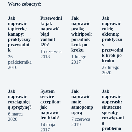
Warto zobaczyć:
Jak
Przewodni
Jak
Jak
naprawić
k: jak
naprawić
naprawić
tapicerkę
naprawić
pralkę
roletę
kanapy:
błąd
whirlpool:
okienną:
praktyczny
vaillant
poradnik
praktyczn
przewodni
f20?
krok po
y
k
kroku
przewodni
15 czerwca
k krok po
26
2018
1 lutego
kroku
października
2017
2016
27 lutego
2020
Jak
System
Jak
Jak
naprawić
service
naprawić
naprawić
rozciągnięt
exception:
matę
appcrash:
ą sprężynę?
jak
samopomp
skuteczne
naprawić
ującą
sposoby
6 marca
ten błąd?
rozwiązani
2020
7 czerwca
a
14 maja
2019
problemó
2017