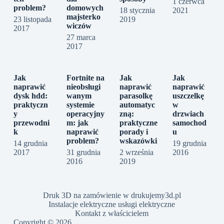
1 czerwca
problem?
domowych
18 stycznia
2021
majsterko
23 listopada
2019
wiczów
2017
27 marca
2017
Jak
Fortnite na
Jak
Jak
naprawić
nieobsługi
naprawić
naprawić
dysk hdd:
wanym
parasolkę
uszczelkę
praktyczn
systemie
automatyc
w
y
operacyjny
zną:
drzwiach
przewodni
m: jak
praktyczne
samochod
k
naprawić
porady i
u
problem?
wskazówki
14 grudnia
19 grudnia
2017
31 grudnia
2 września
2016
2016
2019
Druk 3D na zamówienie w drukujemy3d.pl
Instalacje elektryczne usługi elektryczne
Kontakt z właścicielem
Copyright © 2026