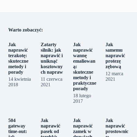
Warto zobaczyć:
Jak
Zatarty
Jak
Jak
naprawić
silnik: jak
naprawić
samemu
terakotę:
naprawić i
wannę
naprawić
skuteczne
uniknąć
emaliowan
protezę
metody i
kosztowny
ą:
zębową
porady
ch napraw
skuteczne
12 marca
metody i
14 kwietnia
11 czerwca
2021
praktyczne
2018
2021
porady
18 lutego
2017
504
Jak
Jak
Jak
gateway
naprawić
naprawić
naprawić
time-out:
pasek od
zamek w
prostownic
jak
torebki:
drzwiach
ę: