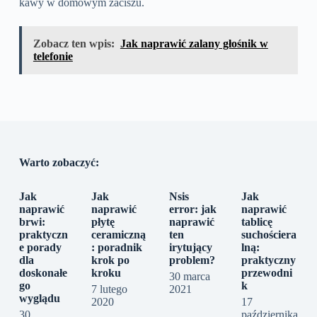
kawy w domowym zaciszu.
Zobacz ten wpis:
Jak naprawić zalany głośnik w
telefonie
Warto zobaczyć:
Jak
Jak
Nsis
Jak
naprawić
naprawić
error: jak
naprawić
brwi:
płytę
naprawić
tablicę
praktyczn
ceramiczną
ten
suchościera
e porady
: poradnik
irytujący
lną:
dla
krok po
problem?
praktyczny
doskonałe
kroku
przewodni
30 marca
go
k
7 lutego
2021
wyglądu
2020
17
30
października