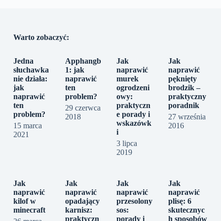
Warto zobaczyć:
Jedna
Apphangb
Jak
Jak
słuchawka
1: jak
naprawić
naprawić
nie działa:
naprawić
murek
pęknięty
jak
ten
ogrodzeni
brodzik –
naprawić
problem?
owy:
praktyczny
ten
praktyczn
poradnik
29 czerwca
problem?
e porady i
2018
27 września
wskazówk
15 marca
2016
i
2021
3 lipca
2019
Jak
Jak
Jak
Jak
naprawić
naprawić
naprawić
naprawić
kilof w
opadający
przesolony
plisę: 6
minecraft
karnisz:
sos:
skutecznyc
praktyczn
porady i
h sposobów