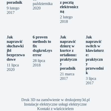
poradnik
z pocztą
października
elektronicz
9 lutego
2020
ną
2017
2 lutego
2018
Jak
6 proven
Jak
Jak
naprawić
methods to
naprawić
naprawić
słuchawki
fix
dziurę w
switch w
jbl
dxgkrnl.sys
kurtce z
klawiaturz
bezprzewo
error
ortalionu:
e:
dowe
praktyczn
praktyczn
28 lipca
y
y
11 lipca
2018
poradnik
przewodni
2020
k
21 marca
2017
3 lipca
2017
Druk 3D na zamówienie w drukujemy3d.pl
Instalacje elektryczne usługi elektryczne
Kontakt z właścicielem