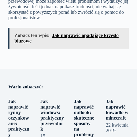
przewodowej może zapobiec wielu problemom i wydłużyć jej
żywotność. Jeśli jednak napotkasz trudności, nie wahaj się
skorzystać z powyższych porad lub zwrócić się o pomoc do
profesjonalistów.
Zobacz ten wpis:
Jak naprawić opadające krzesło
biurowe
Warto zobaczyć:
Jak
Jak
Jak
Jak
naprawić
naprawić
naprawić
naprawić
rynny
windows:
outlook:
kowadło w
oczynkow
praktyczny
skuteczne
minecraft
ane:
przewodni
sposoby
22 kwietnia
praktyczn
k
na
2019
y
problemy
15