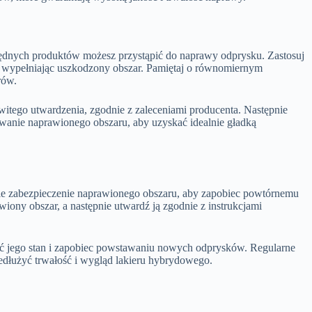
ędnych produktów możesz przystąpić do naprawy odprysku. Zastosuj
ie wypełniając uszkodzony obszar. Pamiętaj o równomiernym
rów.
witego utwardzenia, zgodnie z zaleceniami producenta. Następnie
owanie naprawionego obszaru, aby uzyskać idealnie gładką
e zabezpieczenie naprawionego obszaru, aby zapobiec powtórnemu
ony obszar, a następnie utwardź ją zgodnie z instrukcjami
mać jego stan i zapobiec powstawaniu nowych odprysków. Regularne
dłużyć trwałość i wygląd lakieru hybrydowego.