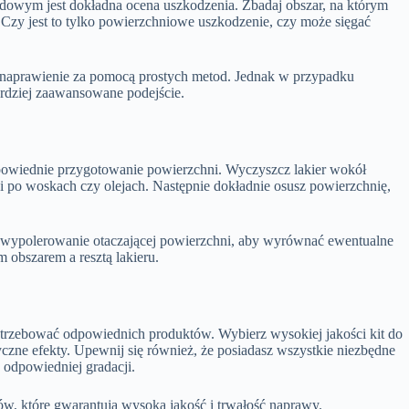
dowym jest dokładna ocena uszkodzenia. Zbadaj obszar, na którym
. Czy jest to tylko powierzchniowe uszkodzenie, czy może sięgać
ego naprawienie za pomocą prostych metod. Jednak w przypadku
rdziej zaawansowane podejście.
dpowiednie przygotowanie powierzchni. Wyczyszcz lakier wokół
ci po woskach czy olejach. Następnie dokładnie osusz powierzchnię,
ne wypolerowanie otaczającej powierzchni, aby wyrównać ewentualne
 obszarem a resztą lakieru.
rzebować odpowiednich produktów. Wybierz wysokiej jakości kit do
czne efekty. Upewnij się również, że posiadasz wszystkie niezbędne
 o odpowiedniej gradacji.
, które gwarantują wysoką jakość i trwałość naprawy.