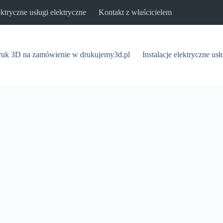
lektryczne usługi elektryczne
Kontakt z właścicielem
uk 3D na zamówienie w drukujemy3d.pl
Instalacje elektryczne usł