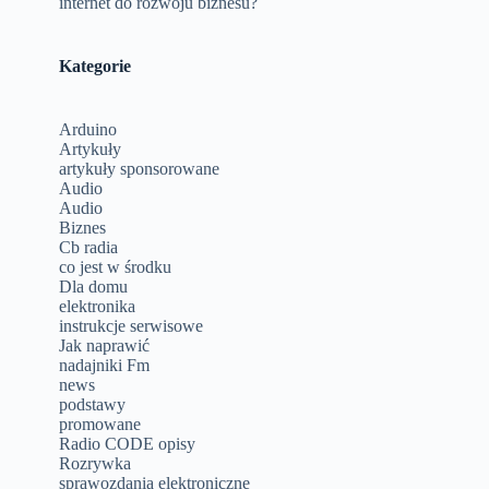
internet do rozwoju biznesu?
Kategorie
Arduino
Artykuły
artykuły sponsorowane
Audio
Audio
Biznes
Cb radia
co jest w środku
Dla domu
elektronika
instrukcje serwisowe
Jak naprawić
nadajniki Fm
news
podstawy
promowane
Radio CODE opisy
Rozrywka
sprawozdania elektroniczne