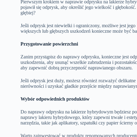
Pierwszym krokiem w naprawie odprysku na lakierze hybry
pojawił się odprysk, aby określić jego wielkość i głębokość
głębiej?
Jeśli odprysk jest niewielki i ograniczony, możliwe jest j
większych lub głębszych uszkodzeń konieczne może być ba
Przygotowanie powierzchni
Zanim przystąpisz do naprawy odprysku, konieczne jest o
uszkodzenia, aby usunąć wszelkie zabrudzenia i pozostałoś
aby zapewnić dobrą przyczepność naprawianego obszaru.
Jeśli odprysk jest duży, możesz również rozważyć delikat
nierówności i uzyskać gładkie przejście między naprawianym
Wybór odpowiednich produktów
Do naprawy odprysku na lakierze hybrydowym będziesz pot
naprawy lakieru hybrydowego, który zapewni trwałe i estety
narzędzia, takie jak aplikatory, szpatułki czy papier ścierny
Warto zainwestować w produkty renomowanych producentów