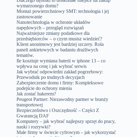
Dlaczego dębniki to doskonałe miejsce na zakup
wymarzonego domu?
Montaż powierzchniowy SMT: technologia i jej
zastosowanie
Nanotechnologia w ochronie układów
napędowych – przegląd rozwiązań
Najważniejsze zmiany podatkowe dla
przedsiębiorców – o czym musisz wiedzieć?
Klient anonimowy jest bardziej szczery. Rola
paneli ankietowych w badaniu drażliwych
tematów.
Ile kosztuje wymiana baterii w iphone 13 – co
wpływa na cenę i jak wybrać serwis
Jak wybrać odpowiedni zakład pogrzebowy:
Przewodnik po trudnych decyzjach
Zabezpieczenie domu i firmy: Kompleksowe
podejście do ochrony mienia
Jak zostać hakerem?
Peugeot Partner: Niezawodny partner w branży
transportowej
Bezpieczeństwo i Oszczędność – Części Z
Gwarancją DAF
Komputery – jak wybrać najlepszy sprzęt do pracy,
nauki i rozrywki?
Małe firmy w świecie cyfrowym – jak wykorzystać