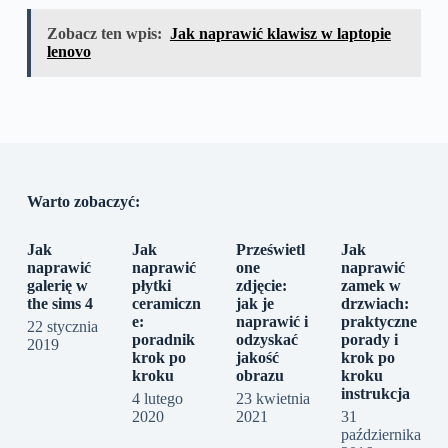
Zobacz ten wpis:
Jak naprawić klawisz w laptopie
lenovo
Warto zobaczyć:
Jak
Jak
Prześwietl
Jak
naprawić
naprawić
one
naprawić
galerię w
płytki
zdjęcie:
zamek w
the sims 4
ceramiczn
jak je
drzwiach:
e:
naprawić i
praktyczne
22 stycznia
poradnik
odzyskać
porady i
2019
krok po
jakość
krok po
kroku
obrazu
kroku
instrukcja
4 lutego
23 kwietnia
2020
2021
31
października