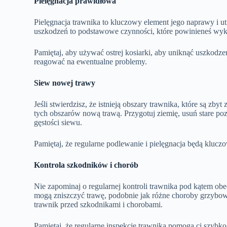
Pielęgnacja prawidłowa
Pielęgnacja trawnika to kluczowy element jego naprawy i 
uszkodzeń to podstawowe czynności, które powinieneś wyk
Pamiętaj, aby używać ostrej kosiarki, aby uniknąć uszkodze
reagować na ewentualne problemy.
Siew nowej trawy
Jeśli stwierdzisz, że istnieją obszary trawnika, które są z
tych obszarów nową trawą. Przygotuj ziemię, usuń stare pozo
gęstości siewu.
Pamiętaj, że regularne podlewanie i pielęgnacja będą kluc
Kontrola szkodników i chorób
Nie zapominaj o regularnej kontroli trawnika pod kątem obec
mogą zniszczyć trawę, podobnie jak różne choroby grzybow
trawnik przed szkodnikami i chorobami.
Pamiętaj, że regularne inspekcje trawnika pomogą ci szybk