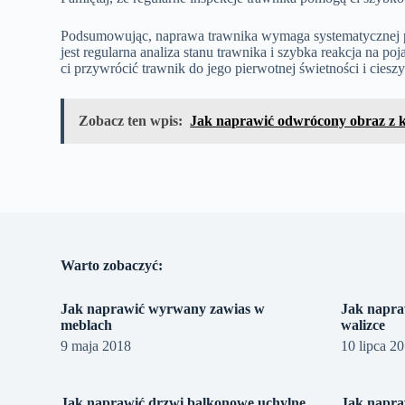
Podsumowując, naprawa trawnika wymaga systematycznej pi
jest regularna analiza stanu trawnika i szybka reakcja na 
ci przywrócić trawnik do jego pierwotnej świetności i ciesz
Zobacz ten wpis:
Jak naprawić odwrócony obraz z 
Warto zobaczyć:
Jak naprawić wyrwany zawias w
Jak napra
meblach
walizce
9 maja 2018
10 lipca 2
Jak naprawić drzwi balkonowe uchylne
Jak napra