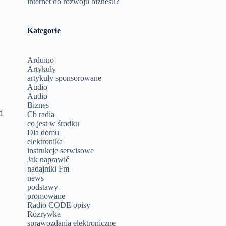
internet do rozwoju biznesu?
Kategorie
Arduino
Artykuły
artykuły sponsorowane
Audio
Audio
Biznes
h
Cb radia
co jest w środku
Dla domu
elektronika
instrukcje serwisowe
Jak naprawić
nadajniki Fm
news
podstawy
promowane
Radio CODE opisy
Rozrywka
sprawozdania elektroniczne