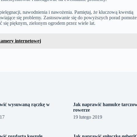
elęgnacji, nawodnienia i nawożenia. Pamiętaj, że kluczową kwestią
pojawiające się problemy. Zastosowanie się do powyższych porad pomoże
yć się pięknym, zielonym ogrodem przez wiele lat.
kamery internetowej
wić wysuwaną rączkę w
Jak naprawić hamulce tarczo
rowerze
017
19 lutego 2019
wić rozdartą koszulę
Jak naprawić spłuczkę geberit