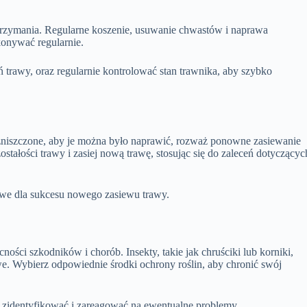
utrzymania. Regularne koszenie, usuwanie chwastów i naprawa
onywać regularnie.
ń trawy, oraz regularnie kontrolować stan trawnika, aby szybko
byt zniszczone, aby je można było naprawić, rozważ ponowne zasiewanie
stałości trawy i zasiej nową trawę, stosując się do zaleceń dotyczącyc
zowe dla sukcesu nowego zasiewu trawy.
ności szkodników i chorób. Insekty, takie jak chruściki lub korniki,
e. Wybierz odpowiednie środki ochrony roślin, aby chronić swój
o zidentyfikować i zareagować na ewentualne problemy.