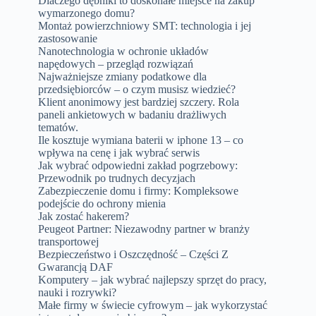
Dlaczego dębniki to doskonałe miejsce na zakup
wymarzonego domu?
Montaż powierzchniowy SMT: technologia i jej
zastosowanie
Nanotechnologia w ochronie układów
napędowych – przegląd rozwiązań
Najważniejsze zmiany podatkowe dla
przedsiębiorców – o czym musisz wiedzieć?
Klient anonimowy jest bardziej szczery. Rola
paneli ankietowych w badaniu drażliwych
tematów.
Ile kosztuje wymiana baterii w iphone 13 – co
wpływa na cenę i jak wybrać serwis
Jak wybrać odpowiedni zakład pogrzebowy:
Przewodnik po trudnych decyzjach
Zabezpieczenie domu i firmy: Kompleksowe
podejście do ochrony mienia
Jak zostać hakerem?
Peugeot Partner: Niezawodny partner w branży
transportowej
Bezpieczeństwo i Oszczędność – Części Z
Gwarancją DAF
Komputery – jak wybrać najlepszy sprzęt do pracy,
nauki i rozrywki?
Małe firmy w świecie cyfrowym – jak wykorzystać