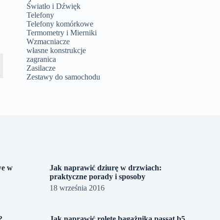
Światło i Dźwięk
Telefony
Telefony komórkowe
Termometry i Mierniki
Wzmacniacze
własne konstrukcje
zagranica
Zasilacze
Zestawy do samochodu
we w
Jak naprawić dziurę w drzwiach:
praktyczne porady i sposoby
18 września 2016
?
Jak naprawić roletę bagażnika passat b5