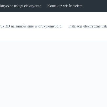
lektryczne usługi elektryczne
Kontakt z właścicielem
uk 3D na zamówienie w drukujemy3d.pl
Instalacje elektryczne usł