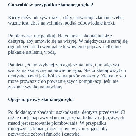
Co zrobić w przypadku złamanego zęba?
Kiedy doświadczysz urazu, który spowoduje złamanie zęba,
ważne jest, abyś natychmiast podjął odpowiednie kroki.
Po pierwsze, nie panikuj. Natychmiast skontaktuj się z
dentystą, aby umówić się na wizytę. W międzyczasie staraj się
ograniczyć ból i ewentualne krwawienie poprzez delikatne
płukanie ust letnią wodą.
Pamiętaj, że im szybciej zareagujesz na uraz, tym większa
szansa na skuteczne naprawienie zęba. Nie odkładaj wizyty u
dentysty, nawet jeśli ból jest na pozór znoszony. Złamany ząb
może prowadzić do poważniejszych komplikacji, jeśli nie
zostanie szybko naprawiony.
Opcje naprawy złamanego zęba
Po dokładnym zbadaniu uszkodzenia, dentysta przedstawi Ci
różne opcje naprawy złamanego zęba. Jedną z najczęstszych
metod jest stosowanie plombowania. W przypadku
mniejszych złamań, może to być wystarczające, aby
przywrócić zębowi funkcję i estetykę.