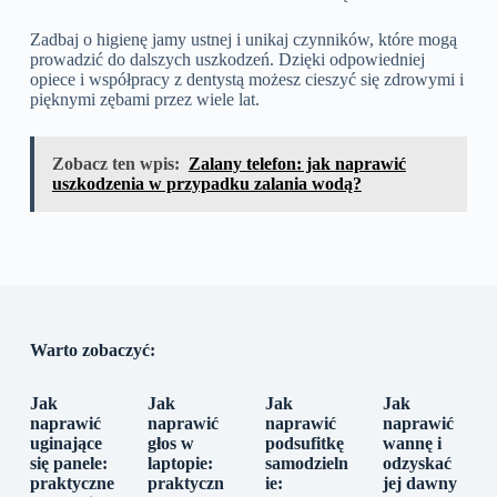
Zadbaj o higienę jamy ustnej i unikaj czynników, które mogą
prowadzić do dalszych uszkodzeń. Dzięki odpowiedniej
opiece i współpracy z dentystą możesz cieszyć się zdrowymi i
pięknymi zębami przez wiele lat.
Zobacz ten wpis:
Zalany telefon: jak naprawić
uszkodzenia w przypadku zalania wodą?
Warto zobaczyć:
Jak
Jak
Jak
Jak
naprawić
naprawić
naprawić
naprawić
uginające
głos w
podsufitkę
wannę i
się panele:
laptopie:
samodzieln
odzyskać
praktyczne
praktyczn
ie:
jej dawny