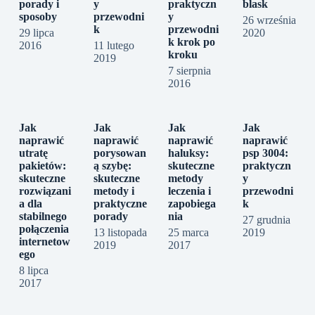
porady i
y
praktyczn
blask
sposoby
przewodni
y
26 września
k
przewodni
29 lipca
2020
k krok po
2016
11 lutego
kroku
2019
7 sierpnia
2016
Jak
Jak
Jak
Jak
naprawić
naprawić
naprawić
naprawić
utratę
porysowan
haluksy:
psp 3004:
pakietów:
ą szybę:
skuteczne
praktyczn
skuteczne
skuteczne
metody
y
rozwiązani
metody i
leczenia i
przewodni
a dla
praktyczne
zapobiega
k
stabilnego
porady
nia
27 grudnia
połączenia
13 listopada
25 marca
2019
internetow
2019
2017
ego
8 lipca
2017