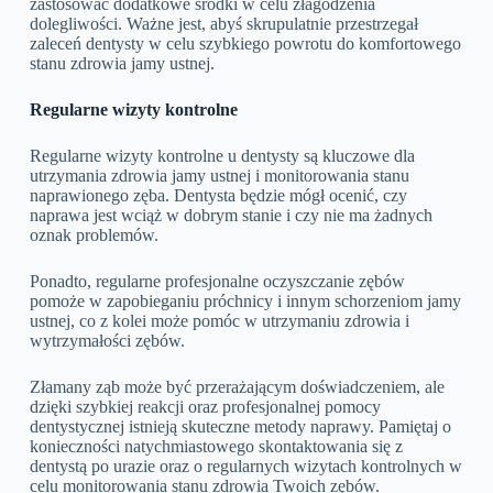
zastosować dodatkowe środki w celu złagodzenia
dolegliwości. Ważne jest, abyś skrupulatnie przestrzegał
zaleceń dentysty w celu szybkiego powrotu do komfortowego
stanu zdrowia jamy ustnej.
Regularne wizyty kontrolne
Regularne wizyty kontrolne u dentysty są kluczowe dla
utrzymania zdrowia jamy ustnej i monitorowania stanu
naprawionego zęba. Dentysta będzie mógł ocenić, czy
naprawa jest wciąż w dobrym stanie i czy nie ma żadnych
oznak problemów.
Ponadto, regularne profesjonalne oczyszczanie zębów
pomoże w zapobieganiu próchnicy i innym schorzeniom jamy
ustnej, co z kolei może pomóc w utrzymaniu zdrowia i
wytrzymałości zębów.
Złamany ząb może być przerażającym doświadczeniem, ale
dzięki szybkiej reakcji oraz profesjonalnej pomocy
dentystycznej istnieją skuteczne metody naprawy. Pamiętaj o
konieczności natychmiastowego skontaktowania się z
dentystą po urazie oraz o regularnych wizytach kontrolnych w
celu monitorowania stanu zdrowia Twoich zębów.