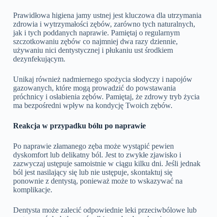
Prawidłowa higiena jamy ustnej jest kluczowa dla utrzymania
zdrowia i wytrzymałości zębów, zarówno tych naturalnych,
jak i tych poddanych naprawie. Pamiętaj o regularnym
szczotkowaniu zębów co najmniej dwa razy dziennie,
używaniu nici dentystycznej i płukaniu ust środkiem
dezynfekującym.
Unikaj również nadmiernego spożycia słodyczy i napojów
gazowanych, które mogą prowadzić do powstawania
próchnicy i osłabienia zębów. Pamiętaj, że zdrowy tryb życia
ma bezpośredni wpływ na kondycję Twoich zębów.
Reakcja w przypadku bólu po naprawie
Po naprawie złamanego zęba może wystąpić pewien
dyskomfort lub delikatny ból. Jest to zwykłe zjawisko i
zazwyczaj ustępuje samoistnie w ciągu kilku dni. Jeśli jednak
ból jest nasilający się lub nie ustępuje, skontaktuj się
ponownie z dentystą, ponieważ może to wskazywać na
komplikacje.
Dentysta może zalecić odpowiednie leki przeciwbólowe lub