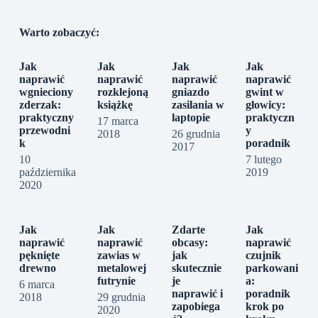
Warto zobaczyć:
Jak
Jak
Jak
Jak
naprawić
naprawić
naprawić
naprawić
wgnieciony
rozklejoną
gniazdo
gwint w
zderzak:
książkę
zasilania w
głowicy:
praktyczny
laptopie
praktyczn
17 marca
przewodni
y
2018
26 grudnia
k
poradnik
2017
10
7 lutego
października
2019
2020
Jak
Jak
Zdarte
Jak
naprawić
naprawić
obcasy:
naprawić
pęknięte
zawias w
jak
czujnik
drewno
metalowej
skutecznie
parkowani
futrynie
je
a:
6 marca
naprawić i
poradnik
2018
29 grudnia
zapobiega
krok po
2020