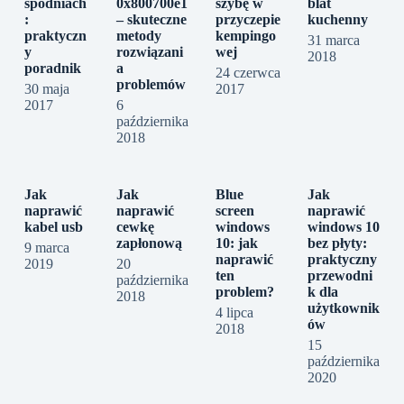
spodniach
0x800700e1
szybę w
blat
:
– skuteczne
przyczepie
kuchenny
praktyczn
metody
kempingo
31 marca
y
rozwiązani
wej
2018
poradnik
a
24 czerwca
problemów
30 maja
2017
2017
6
października
2018
Jak
Jak
Blue
Jak
naprawić
naprawić
screen
naprawić
kabel usb
cewkę
windows
windows 10
zapłonową
10: jak
bez płyty:
9 marca
naprawić
praktyczny
2019
20
ten
przewodni
października
problem?
k dla
2018
użytkownik
4 lipca
ów
2018
15
października
2020