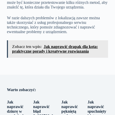
może być konieczne przetestowanie kilku różnych metod, aby
znaleźć tę, która działa dla Twojego urządzenia.
W razie dalszych problemów z lokalizacją zawsze można
także skorzystać z usług profesjonalnego serwisu
technicznego, który pomoże zdiagnozować i naprawić
ewentualne problemy z urządzeniem.
Zobacz ten wpis:
Jak naprawić drapak dla kota:
praktyczne porady i kreatywne rozwiązania
Warto zobaczyć:
Jak
Jak
Jak
Jak
naprawić
naprawić
naprawić
naprawić
dziurę w
błąd
pękniętą
spuchnięty