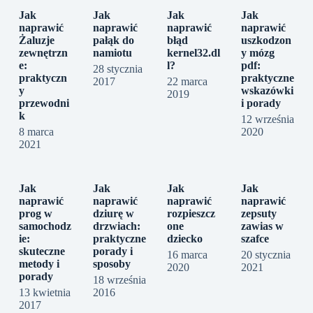
Jak
Jak
Jak
Jak
naprawić
naprawić
naprawić
naprawić
Żaluzje
pałąk do
błąd
uszkodzon
zewnętrzn
namiotu
kernel32.dl
y mózg
e:
l?
pdf:
28 stycznia
praktyczn
praktyczne
2017
22 marca
y
wskazówki
2019
przewodni
i porady
k
12 września
8 marca
2020
2021
Jak
Jak
Jak
Jak
naprawić
naprawić
naprawić
naprawić
prog w
dziurę w
rozpieszcz
zepsuty
samochodz
drzwiach:
one
zawias w
ie:
praktyczne
dziecko
szafce
skuteczne
porady i
16 marca
20 stycznia
metody i
sposoby
2020
2021
porady
18 września
13 kwietnia
2016
2017