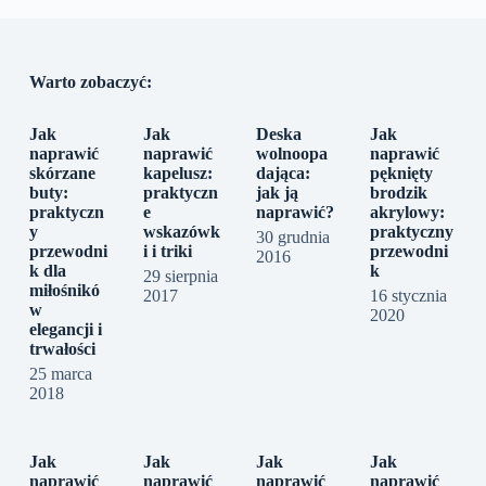
Warto zobaczyć:
Jak
Jak
Deska
Jak
naprawić
naprawić
wolnoopa
naprawić
skórzane
kapelusz:
dająca:
pęknięty
buty:
praktyczn
jak ją
brodzik
praktyczn
e
naprawić?
akrylowy:
y
wskazówk
praktyczny
30 grudnia
przewodni
i i triki
przewodni
2016
k dla
k
29 sierpnia
miłośnikó
2017
16 stycznia
w
2020
elegancji i
trwałości
25 marca
2018
Jak
Jak
Jak
Jak
naprawić
naprawić
naprawić
naprawić