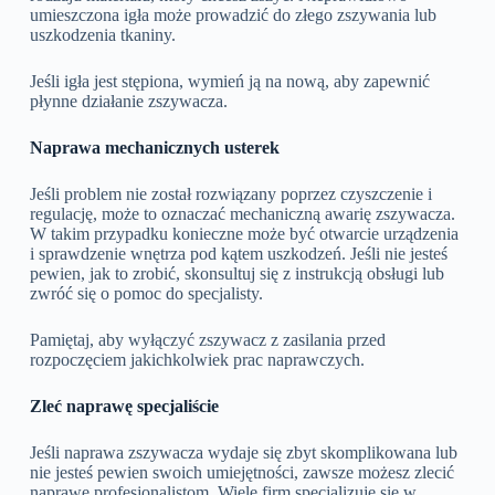
umieszczona igła może prowadzić do złego zszywania lub
uszkodzenia tkaniny.
Jeśli igła jest stępiona, wymień ją na nową, aby zapewnić
płynne działanie zszywacza.
Naprawa mechanicznych usterek
Jeśli problem nie został rozwiązany poprzez czyszczenie i
regulację, może to oznaczać mechaniczną awarię zszywacza.
W takim przypadku konieczne może być otwarcie urządzenia
i sprawdzenie wnętrza pod kątem uszkodzeń. Jeśli nie jesteś
pewien, jak to zrobić, skonsultuj się z instrukcją obsługi lub
zwróć się o pomoc do specjalisty.
Pamiętaj, aby wyłączyć zszywacz z zasilania przed
rozpoczęciem jakichkolwiek prac naprawczych.
Zleć naprawę specjaliście
Jeśli naprawa zszywacza wydaje się zbyt skomplikowana lub
nie jesteś pewien swoich umiejętności, zawsze możesz zlecić
naprawę profesjonalistom. Wiele firm specjalizuje się w