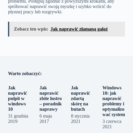
problemu. Postępuj zgodnie z powyższymi krokami, aby
spróbować naprawić swoją myszkę i szybko wrócić do
płynnej pracy lub rozgrywki.
Zobacz ten wpis:
Jak naprawić złamaną gałąź
Warto zobaczyć:
Jak
Jak
Jak
Windows
naprawić
naprawić
naprawić
10: jak
pulpit w
zbite lustro
zdartą
naprawić
windows
– poradnik
skórę na
problemy i
10
naprawy
butach
optymalizo
wać system
31 grudnia
6 maja
8 stycznia
2019
2017
2021
3 czerwca
2021