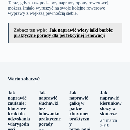
Teraz, gdy znasz podstawy naprawy opony rowerowej,
możesz śmiało wyruszyć na swoje kolejne rowerowe
wyprawy z większą pewnością siebie.
Zobacz ten wpis:
Jak naprawić włosy lalki barbie:
praktyczne porady dla perfekcyjnej renowacji
Warto zobaczyć:
Jak
Jak
Jak
Jak
naprawić
naprawić
naprawić
naprawić
zaufanie:
słuchawki
gałkę w
kierunkow
kluczowe
bez
padzie
skazy w
kroki do
lutowania:
xbox one:
skuterze
odzyskania
praktyczne
praktyczn
24 marca
wiarygodn
porady
y
2019
ości
przewodni