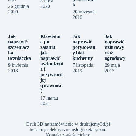
8 lipca
k
26 grudnia
2020
2020
20 września
2016
Jak
Klawiatur
Jak
Jak
naprawić
a po
naprawić
naprawić
szczeniacz
zalaniu:
porysowan
dziurawy
ka
jak
y blat
wąż
uczniaczka
naprawić
kuchenny
ogrodowy
uszkodzeni
9 kwietnia
7 listopada
29 maja
a i
2018
2019
2017
przywrócić
jej
sprawność
?
17 marca
2021
Druk 3D na zamówienie w drukujemy3d.pl
Instalacje elektryczne usługi elektryczne
Kontakt z właścicielem