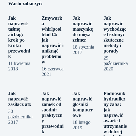
Warto zobaczyć:
Jak
Zmywark
Jak
Jak
naprawić
a
naprawić
naprawić
taśmę
whirlpool
maszynkę
wychodząc
airbag:
błąd f4:
do mięsa
e fiszbiny:
krok po
jak
zelmer
skuteczne
kroku
naprawić i
metody i
18 stycznia
przewodni
uniknąć
porady
2017
k
problemó
29
w
11 kwietnia
października
2018
16 czerwca
2020
2021
Jak
Jak
Jak
Podnośnik
naprawić
naprawić
naprawić
hydraulicz
zasilacz atx
zamek od
głośniki
ny żaba:
spodni:
komputer
jak
30
praktyczn
owe
naprawić
października
y
awarie i
2017
18 lutego
przewodni
utrzymanie
2019
k
w dobrej