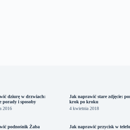
wić dziurę w drzwiach:
Jak naprawić stare zdjęcie: p
e porady i sposoby
krok po kroku
a 2016
4 kwietnia 2018
wić podnośnik Żaba
Jak naprawić przycisk w telef