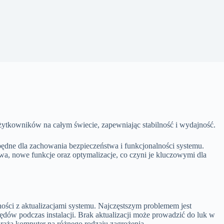
żytkowników na całym świecie, zapewniając stabilność i wydajność.
zbędne dla zachowania bezpieczeństwa i funkcjonalności systemu.
a, nowe funkcje oraz optymalizacje, co czyni je kluczowymi dla
ści z aktualizacjami systemu. Najczęstszym problemem jest
ędów podczas instalacji. Brak aktualizacji może prowadzić do luk w
araża komputer na różnego rodzaju zagrożenia.