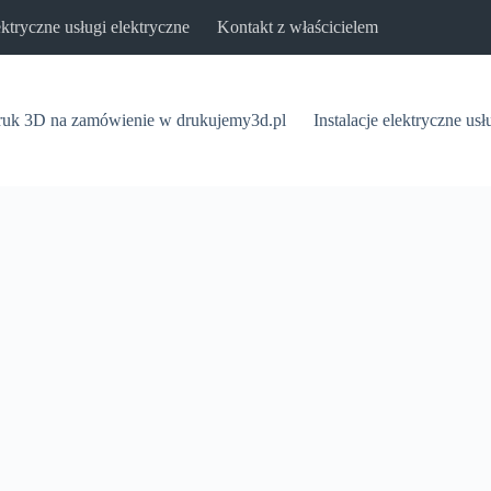
lektryczne usługi elektryczne
Kontakt z właścicielem
uk 3D na zamówienie w drukujemy3d.pl
Instalacje elektryczne usł