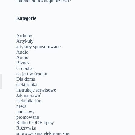
internet do rozwoju biznesu?
Kategorie
Arduino
Artykuły
artykuły sponsorowane
Audio
Audio
Biznes
Cb radia
co jest w środku
Dla domu
elektronika
instrukcje serwisowe
Jak naprawić
nadajniki Fm
news
podstawy
promowane
Radio CODE opisy
Rozrywka
sprawozdania elektroniczne