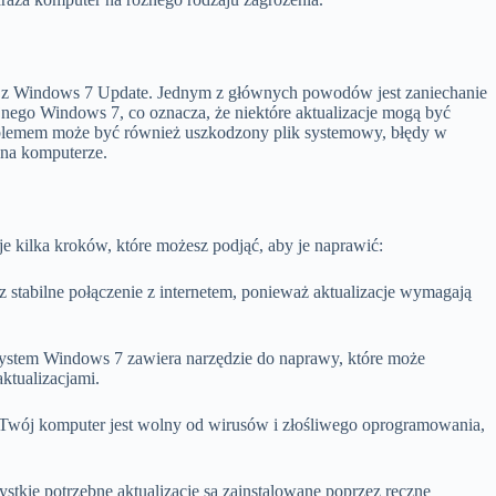
y z Windows 7 Update. Jednym z głównych powodów jest zaniechanie
jnego Windows 7, co oznacza, że niektóre aktualizacje mogą być
oblemem może być również uszkodzony plik systemowy, błędy w
 na komputerze.
je kilka kroków, które możesz podjąć, aby je naprawić:
z stabilne połączenie z internetem, ponieważ aktualizacje wymagają
stem Windows 7 zawiera narzędzie do naprawy, które może
ktualizacjami.
Twój komputer jest wolny od wirusów i złośliwego oprogramowania,
ystkie potrzebne aktualizacje są zainstalowane poprzez ręczne