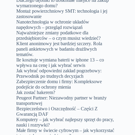
Dlaczego dębniki to doskonałe miejsce na zakup
wymarzonego domu?
Montaż powierzchniowy SMT: technologia i jej
zastosowanie
Nanotechnologia w ochronie układów
napędowych – przegląd rozwiązań
Najważniejsze zmiany podatkowe dla
przedsiębiorców – o czym musisz wiedzieć?
Klient anonimowy jest bardziej szczery. Rola
paneli ankietowych w badaniu drażliwych
tematów.
Ile kosztuje wymiana baterii w iphone 13 – co
wpływa na cenę i jak wybrać serwis
Jak wybrać odpowiedni zakład pogrzebowy:
Przewodnik po trudnych decyzjach
Zabezpieczenie domu i firmy: Kompleksowe
podejście do ochrony mienia
Jak zostać hakerem?
Peugeot Partner: Niezawodny partner w branży
transportowej
Bezpieczeństwo i Oszczędność – Części Z
Gwarancją DAF
Komputery – jak wybrać najlepszy sprzęt do pracy,
nauki i rozrywki?
Małe firmy w świecie cyfrowym – jak wykorzystać