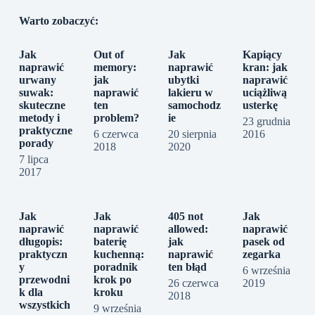
Warto zobaczyć:
Jak
Out of
Jak
Kapiący
naprawić
memory:
naprawić
kran: jak
urwany
jak
ubytki
naprawić
suwak:
naprawić
lakieru w
uciążliwą
skuteczne
ten
samochodz
usterkę
metody i
problem?
ie
23 grudnia
praktyczne
6 czerwca
20 sierpnia
2016
porady
2018
2020
7 lipca
2017
Jak
Jak
405 not
Jak
naprawić
naprawić
allowed:
naprawić
długopis:
baterię
jak
pasek od
praktyczn
kuchenną:
naprawić
zegarka
y
poradnik
ten błąd
6 września
przewodni
krok po
26 czerwca
2019
k dla
kroku
2018
wszystkich
9 września