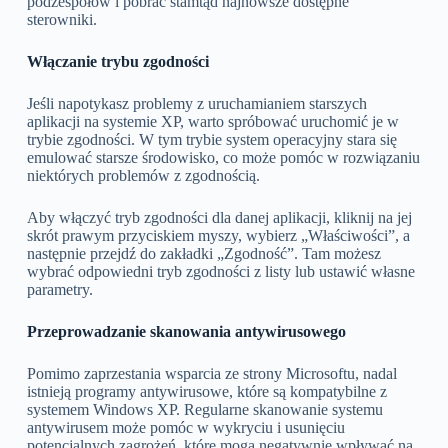
podzespołów i pobrać stamtąd najnowsze dostępne
sterowniki.
Włączanie trybu zgodności
Jeśli napotykasz problemy z uruchamianiem starszych
aplikacji na systemie XP, warto spróbować uruchomić je w
trybie zgodności. W tym trybie system operacyjny stara się
emulować starsze środowisko, co może pomóc w rozwiązaniu
niektórych problemów z zgodnością.
Aby włączyć tryb zgodności dla danej aplikacji, kliknij na jej
skrót prawym przyciskiem myszy, wybierz „Właściwości”, a
następnie przejdź do zakładki „Zgodność”. Tam możesz
wybrać odpowiedni tryb zgodności z listy lub ustawić własne
parametry.
Przeprowadzanie skanowania antywirusowego
Pomimo zaprzestania wsparcia ze strony Microsoftu, nadal
istnieją programy antywirusowe, które są kompatybilne z
systemem Windows XP. Regularne skanowanie systemu
antywirusem może pomóc w wykryciu i usunięciu
potencjalnych zagrożeń, które mogą negatywnie wpływać na