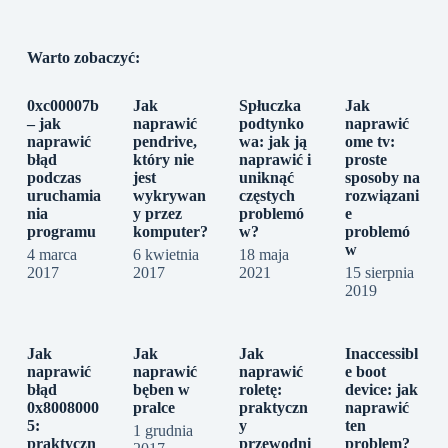
Warto zobaczyć:
0xc00007b
Jak
Spłuczka
Jak
– jak
naprawić
podtynko
naprawić
naprawić
pendrive,
wa: jak ją
ome tv:
błąd
który nie
naprawić i
proste
podczas
jest
uniknąć
sposoby na
uruchamia
wykrywan
częstych
rozwiązani
nia
y przez
problemó
e
programu
komputer?
w?
problemó
w
4 marca
6 kwietnia
18 maja
2017
2017
2021
15 sierpnia
2019
Jak
Jak
Jak
Inaccessibl
naprawić
naprawić
naprawić
e boot
błąd
bęben w
roletę:
device: jak
0x8008000
pralce
praktyczn
naprawić
5:
y
ten
1 grudnia
praktyczn
przewodni
problem?