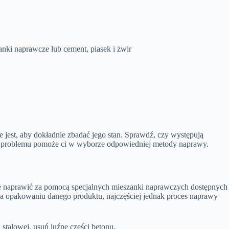
anki naprawcze lub cement, piasek i żwir
jest, aby dokładnie zbadać jego stan. Sprawdź, czy występują
kali problemu pomoże ci w wyborze odpowiedniej metody naprawy.
 je naprawić za pomocą specjalnych mieszanki naprawczych dostępnych
na opakowaniu danego produktu, najczęściej jednak proces naprawy
talowej, usuń luźne części betonu.