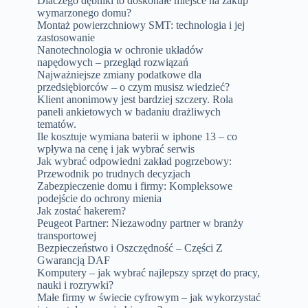
Dlaczego dębniki to doskonałe miejsce na zakup
wymarzonego domu?
Montaż powierzchniowy SMT: technologia i jej
zastosowanie
Nanotechnologia w ochronie układów
napędowych – przegląd rozwiązań
Najważniejsze zmiany podatkowe dla
przedsiębiorców – o czym musisz wiedzieć?
Klient anonimowy jest bardziej szczery. Rola
paneli ankietowych w badaniu drażliwych
tematów.
Ile kosztuje wymiana baterii w iphone 13 – co
wpływa na cenę i jak wybrać serwis
Jak wybrać odpowiedni zakład pogrzebowy:
Przewodnik po trudnych decyzjach
Zabezpieczenie domu i firmy: Kompleksowe
podejście do ochrony mienia
Jak zostać hakerem?
Peugeot Partner: Niezawodny partner w branży
transportowej
Bezpieczeństwo i Oszczędność – Części Z
Gwarancją DAF
Komputery – jak wybrać najlepszy sprzęt do pracy,
nauki i rozrywki?
Małe firmy w świecie cyfrowym – jak wykorzystać