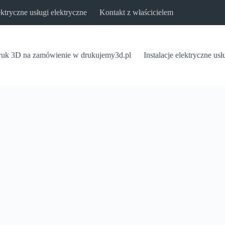
lektryczne usługi elektryczne
Kontakt z właścicielem
uk 3D na zamówienie w drukujemy3d.pl
Instalacje elektryczne usł