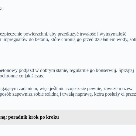
i.
zpieczenie powierzchni, aby przedłużyć trwałość i wytrzymałość
 impregnatów do betonu, które chronią go przed działaniem wody, sol
tonowy podjazd w dobrym stanie, regularnie go konserwuj. Sprzątaj
ochronne co jakiś czas.
ającym zadaniem, więc jeśli nie czujesz się pewnie, zawsze możesz
osób zapewnisz sobie solidną i trwałą naprawę, która posłuży ci prze
zną: poradnik krok po kroku