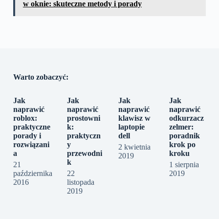
w oknie: skuteczne metody i porady
Warto zobaczyć:
Jak
Jak
Jak
Jak
naprawić
naprawić
naprawić
naprawić
roblox:
prostowni
klawisz w
odkurzacz
praktyczne
k:
laptopie
zelmer:
porady i
praktyczn
dell
poradnik
rozwiązani
y
krok po
2 kwietnia
a
przewodni
kroku
2019
k
21
1 sierpnia
października
22
2019
2016
listopada
2019